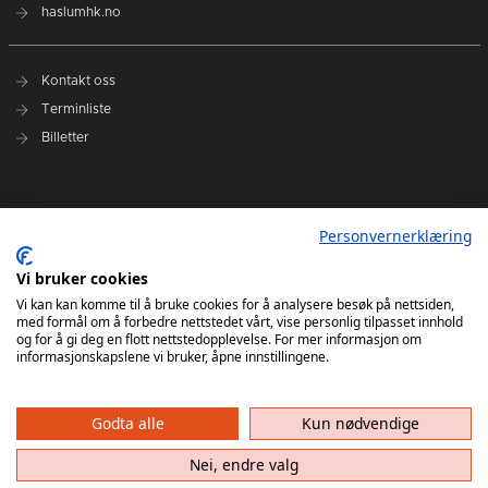
haslumhk.no
Kontakt oss
Terminliste
Billetter
Nyhetsarkiv
Personvernerklæring
Personvernerklæring
Ansvarlig redaktør: Tore Solberg
Vi bruker cookies
Vi kan kan komme til å bruke cookies for å analysere besøk på nettsiden,
med formål om å forbedre nettstedet vårt, vise personlig tilpasset innhold
og for å gi deg en flott nettstedopplevelse. For mer informasjon om
informasjonskapslene vi bruker, åpne innstillingene.
Godta alle
Kun nødvendige
Haslum HK har ikke ansvar for innhold på eksterne nettsider som det lenkes til. Kopiering
av materiale fra Haslum HK for bruk annet sted er ikke tillatt uten avtale.
Nei, endre valg