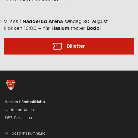
Vi ses i
Nadderud Arena
søndag 30. august
klokken 16:00
– når
Haslum
møter
Bodø
!
Billetter
Haslum Håndballklubb
Nadderud Arena
1357, Bekkestua
post@haslumhk.no