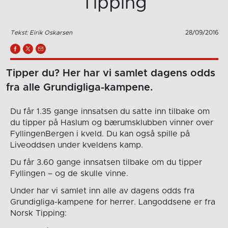
Tipping
Tekst: Eirik Oskarsen
28/09/2016
Tipper du? Her har vi samlet dagens odds
fra alle Grundigliga-kampene.
Du får 1.35 gange innsatsen du satte inn tilbake om
du tipper på Haslum og bærumsklubben vinner over
FyllingenBergen i kveld. Du kan også spille på
Liveoddsen under kveldens kamp.
Du får 3.60 gange innsatsen tilbake om du tipper
Fyllingen – og de skulle vinne.
Under har vi samlet inn alle av dagens odds fra
Grundigliga-kampene for herrer. Langoddsene er fra
Norsk Tipping: