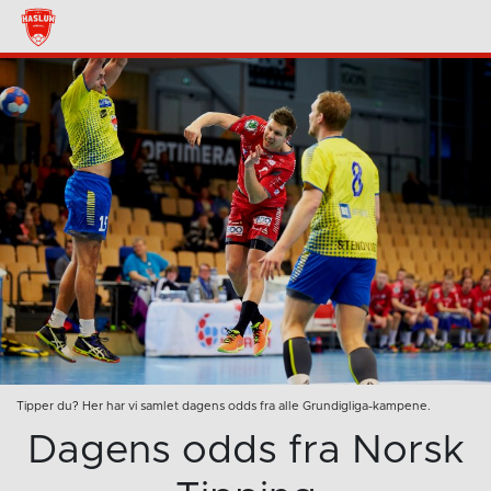
Tipper du? Her har vi samlet dagens odds fra alle Grundigliga-kampene.
Dagens odds fra Norsk