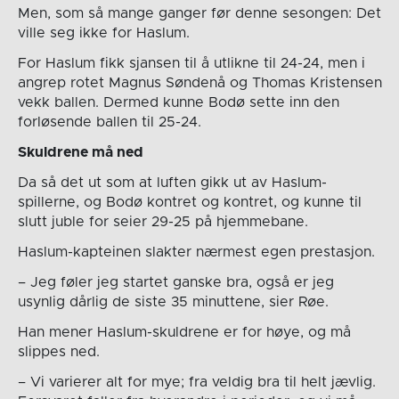
Men, som så mange ganger før denne sesongen: Det
ville seg ikke for Haslum.
For Haslum fikk sjansen til å utlikne til 24-24, men i
angrep rotet Magnus Søndenå og Thomas Kristensen
vekk ballen. Dermed kunne Bodø sette inn den
forløsende ballen til 25-24.
Skuldrene må ned
Da så det ut som at luften gikk ut av Haslum-
spillerne, og Bodø kontret og kontret, og kunne til
slutt juble for seier 29-25 på hjemmebane.
Haslum-kapteinen slakter nærmest egen prestasjon.
– Jeg føler jeg startet ganske bra, også er jeg
usynlig dårlig de siste 35 minuttene, sier Røe.
Han mener Haslum-skuldrene er for høye, og må
slippes ned.
– Vi varierer alt for mye; fra veldig bra til helt jævlig.