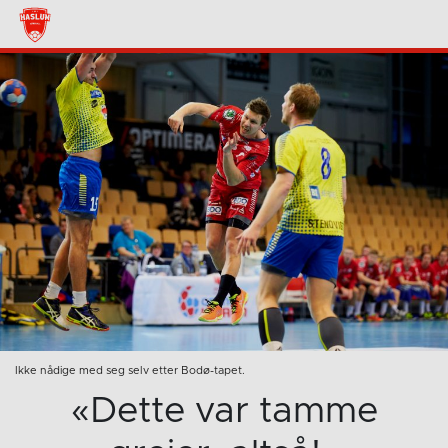
Ikke nådige med seg selv etter Bodø-tapet.
«Dette var tamme