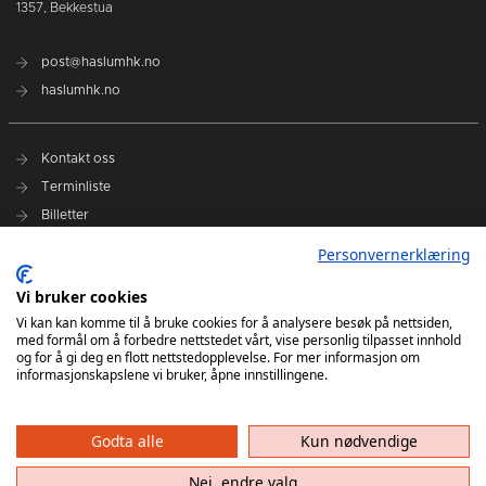
1357, Bekkestua
post@haslumhk.no
haslumhk.no
Kontakt oss
Terminliste
Billetter
Personvernerklæring
Vi bruker cookies
Nyhetsarkiv
Vi kan kan komme til å bruke cookies for å analysere besøk på nettsiden,
Personvernerklæring
med formål om å forbedre nettstedet vårt, vise personlig tilpasset innhold
Ansvarlig redaktør: Tore Solberg
og for å gi deg en flott nettstedopplevelse. For mer informasjon om
informasjonskapslene vi bruker, åpne innstillingene.
Godta alle
Kun nødvendige
Nei, endre valg