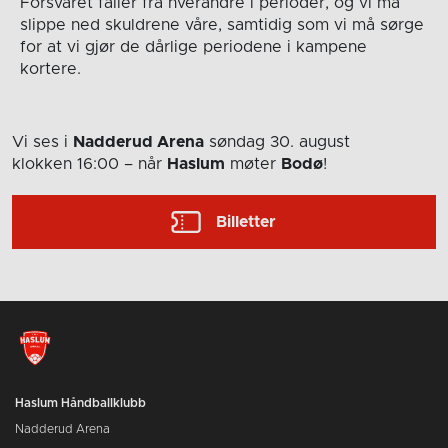
Forsvaret faller fra hverandre i perioder, og vi må
slippe ned skuldrene våre, samtidig som vi må sørge
for at vi gjør de dårlige periodene i kampene
kortere.
Vi ses i
Nadderud Arena
søndag 30. august
klokken 16:00
– når
Haslum
møter
Bodø
!
Billetter
Haslum Håndballklubb
Nadderud Arena