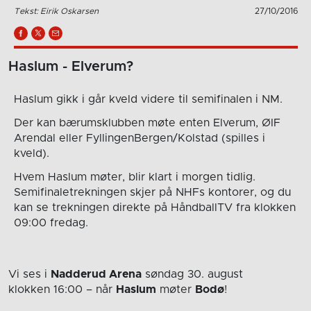
Tekst: Eirik Oskarsen
27/10/2016
Haslum - Elverum?
Haslum gikk i går kveld videre til semifinalen i NM.
Der kan bærumsklubben møte enten Elverum, ØIF
Arendal eller FyllingenBergen/Kolstad (spilles i
kveld).
Hvem Haslum møter, blir klart i morgen tidlig.
Semifinaletrekningen skjer på NHFs kontorer, og du
kan se trekningen direkte på HåndballTV fra klokken
09:00 fredag.
Vi ses i
Nadderud Arena
søndag 30. august
klokken 16:00
– når
Haslum
møter
Bodø
!