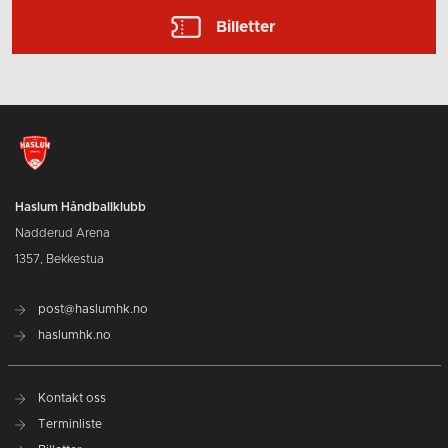
Billetter
Haslum Håndballklubb
Nadderud Arena
1357, Bekkestua
post@haslumhk.no
haslumhk.no
Kontakt oss
Terminliste