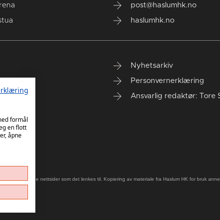
rena
post@haslumhk.no
stua
haslumhk.no
Nyhetsarkiv
Personvernerklæring
rklæring
Ansvarlig redaktør: Tore 
 med formål
eg en flott
er, åpne
old på eksterne nettsider som det lenkes til. Kopiering av materiale fra Haslum HK for bruk annet s