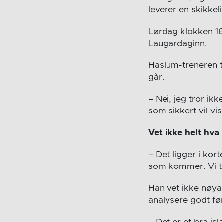
leverer en skikke
Lørdag klokken 16
Laugardaginn.
Haslum-treneren tr
går.
– Nei, jeg tror ikk
som sikkert vil vi
Vet ikke helt hva
– Det ligger i kor
som kommer. Vi tre
Han vet ikke nøya
analysere godt fø
– Det er et bra i