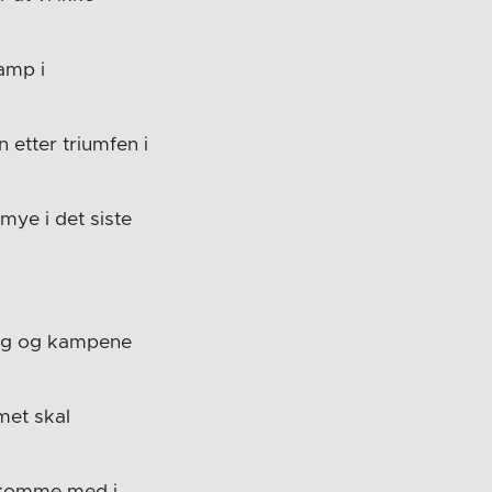
amp i
 etter triumfen i
 mye i det siste
ning og kampene
met skal
å komme med i