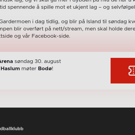
id spennende å spille mot et ukjent lag – og selvfølgelig
Gardermoen i dag tidlig, og blir på Island til søndag kv
mpen blir overført på nett/stream, men skal holde der
tside og vår Facebook-side.
Arena
søndag 30. august
r
Haslum
møter
Bodø
!
dballklubb