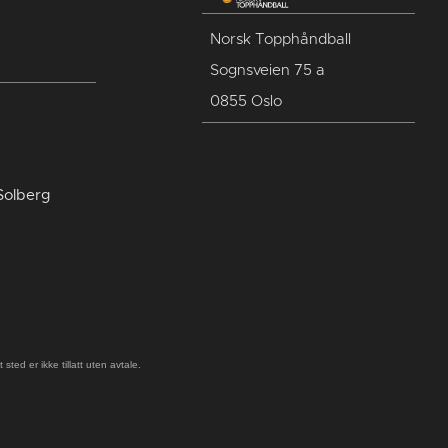
Norsk Topphåndball
Sognsveien 75 a
0855 Oslo
Solberg
ted er ikke tillatt uten avtale.