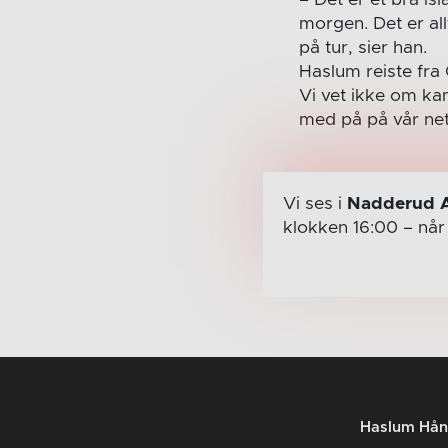
morgen. Det er allt
på tur, sier han.
Haslum reiste fra 
Vi vet ikke om ka
med på på vår net
Vi ses i
Nadderud 
klokken 16:00
– nå
Haslum Hån