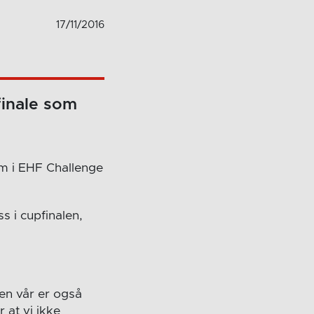
17/11/2016
pfinale som
um i EHF Challenge
s i cupfinalen,
en vår er også
r at vi ikke