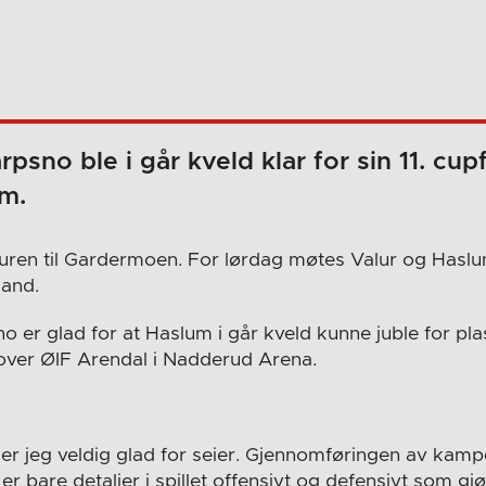
psno ble i går kveld klar for sin 11. cu
um.
turen til Gardermoen. For lørdag møtes Valur og Hasl
land.
 er glad for at Haslum i går kveld kunne juble for plas
 over ØIF Arendal i Nadderud Arena.
 er jeg veldig glad for seier. Gjennomføringen av kamp
er bare detaljer i spillet offensivt og defensivt som gjø