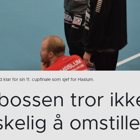
 klar for sin 11. cupfinale som sjef for Haslum.
ossen tror ikke
kelig å omstill