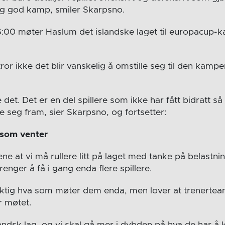
lig god kamp, smiler Skarpsno.
:00 møter Haslum det islandske laget til europacup-k
or ikke det blir vanskelig å omstille seg til den kampen
e det. Det er en del spillere som ikke har fått bidratt så
se seg fram, sier Skarpsno, og fortsetter:
 som venter
tene at vi må rullere litt på laget med tanke på belast
nger å få i gang enda flere spillere.
ktig hva som møter dem enda, men lover at trenertea
r møtet.
slandsk lag, og vi skal gå mer i dybden på hva de har 