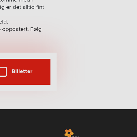
 er det alltid fint
eld.
e oppdatert. Følg
Billetter