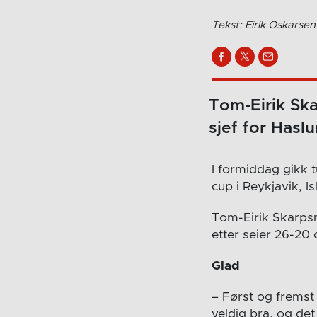
Tekst: Eirik Oskarsen
Tom-Eirik Skar
sjef for Hasl
I formiddag gikk 
cup i Reykjavik, Is
Tom-Eirik Skarpsno
etter seier 26-20
Glad
– Først og fremst
veldig bra, og det 