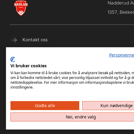
Nadderud A
1357, Bekke
Kontakt oss
Terminliste
Personverne
Billetter
Vi bruker cookies
Vi kan kan komme til å bruke cookies for å analysere besøk på nettsiden,
om å forbedre nettstedet vårt, vise personlig tilpasset innhold og for å gi d
nettstedopplevelse. For mer informasjon om informasjonskapslene vi bruk
innstillingene.
Godta alle
Kun nødvendige
Haslum HK har ikke ansvar for innh
Nei, endre valg