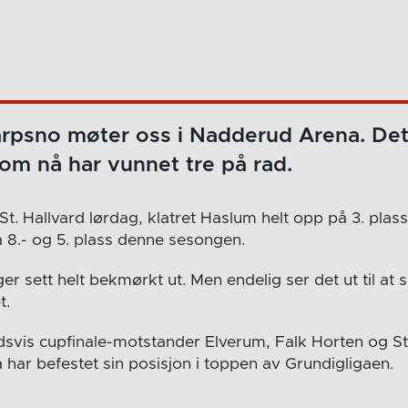
arpsno møter oss i Nadderud Arena. Det
om nå har vunnet tre på rad.
t. Hallvard lørdag, klatret Haslum helt opp på 3. plass 
 8.- og 5. plass denne sesongen.
r sett helt bekmørkt ut. Men endelig ser det ut til at sp
t.
dsvis cupfinale-motstander Elverum, Falk Horten og St.
 har befestet sin posisjon i toppen av Grundigligaen.