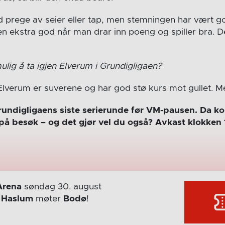
id prege av seier eller tap, men stemningen har vært go
den ekstra god når man drar inn poeng og spiller bra. D
ulig å ta igjen Elverum i Grundigligaen?
Elverum er suverene og har god stø kurs mot gullet. M
rundigligaens siste serierunde før VM-pausen. Da 
på besøk – og det gjør vel du også? Avkast klokken
Arena
søndag 30. august
r
Haslum
møter
Bodø
!