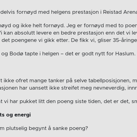
delvis fornøyd med helgens prestasjon i Reistad Aren
nøyd og ikke helt fornøyd. Jeg er fornøyd med to poe
Vi kan absolutt levere en bedre prestasjon enn det vi l
t poengene vi gikk etter. De fikk vi, gliser 35-åringe
g Bodø tapte i helgen – det er godt nytt for Haslum.
lt ikke ofret mange tanker på selve tabellposisjonen, m
tuasjonen har uansett ikke streifet meg nevneverdig, i
t vi har pukket litt den poeng siste tiden, det er det, s
ts og energi
m plutselig begynt å sanke poeng?