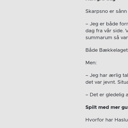
Skarpsno er sånn 
– Jeg er både for
dag fra vår side. 
summarum så var de
Både Bækkelaget o
Men:
– Jeg har ærlig ta
det var jevnt. Si
– Det er gledelig a
Spilt med mer gu
Hvorfor har Haslu