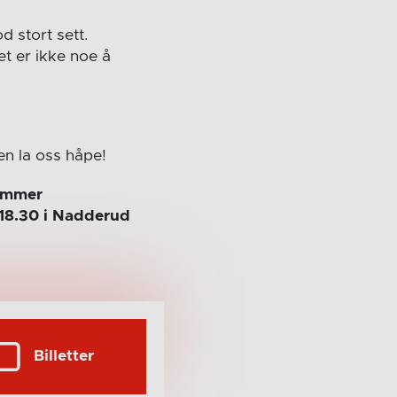
d stort sett.
et er ikke noe å
en la oss håpe!
kommer
 18.30 i Nadderud
Billetter