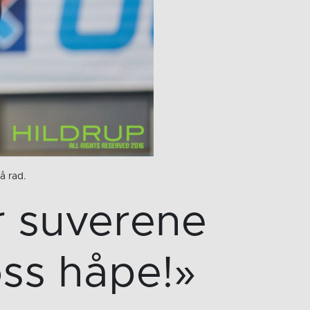
å rad.
r suverene
oss håpe!»