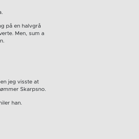
a.
ng på en halvgrå
everte. Men, sum a
n.
en jeg visste at
nnrømmer Skarpsno.
miler han.