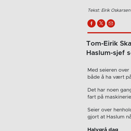
Tekst: Eirik Oskarsen
Tom-Eirik Sk
Haslum-sjef s
Med seieren over S
både å ha vært på
Det har noen gange
fart på maskinerie
Seier over henhol
gjort at Haslum nå
Halvgrå dag