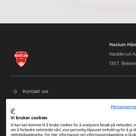
Haslum Hån
Nadderud A
1357, Bekke
Kontakt oss
Terminliste
Personverne
Billetter
Vi bruker cookies
Vi kan kan komme til å bruke cookies for å analysere besøk på nettsiden,
om å forbedre nettstedet vårt, vise personlig tilpasset innhold og for å gi d
nettstedopplevelse. For mer informasjon om informasjonskapslene vi bruk