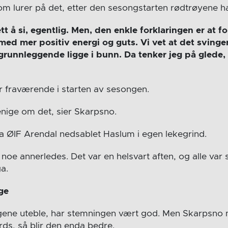
som lurer på det, etter den sesongstarten rødtrøyene h
ett å si, egentlig. Men, den enkle forklaringen er at fo
med mer positiv energi og guts. Vi vet at det svinger 
grunnleggende ligge i bunn. Da tenker jeg på glede, l
 fraværende i starten av sesongen.
enige om det, sier Skarpsno.
a ØIF Arendal nedsablet Haslum i egen lekegrind.
t noe annerledes. Det var en helsvart aften, og alle var
ga.
ege
ene uteble, har stemningen vært god. Men Skarpsno
rds, så blir den enda bedre.