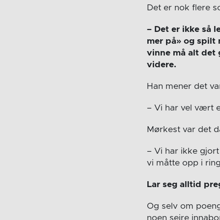
Det er nok flere 
– Det er ikke så l
mer på» og spilt 
vinne må alt det 
videre.
Han mener det var
– Vi har vel vært 
Mørkest var det d
– Vi har ikke gjor
vi måtte opp i rin
Lar seg alltid pr
Og selv om poeng
noen seire innabo