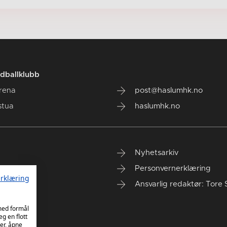
dballklubb
rena
post@haslumhk.no
stua
haslumhk.no
Nyhetsarkiv
Personvernerklæring
rklæring
Ansvarlig redaktør: Tore 
 med formål
eg en flott
er, åpne