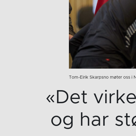
Tom-Eirik Skarpsno møter oss i N
«Det virk
og har st