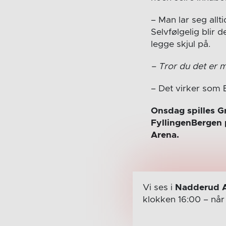
– Man lar seg allt
Selvfølgelig blir 
legge skjul på.
– Tror du det er m
– Det virker som 
Onsdag spilles G
FyllingenBergen 
Arena.
Vi ses i
Nadderud 
klokken 16:00
– nå