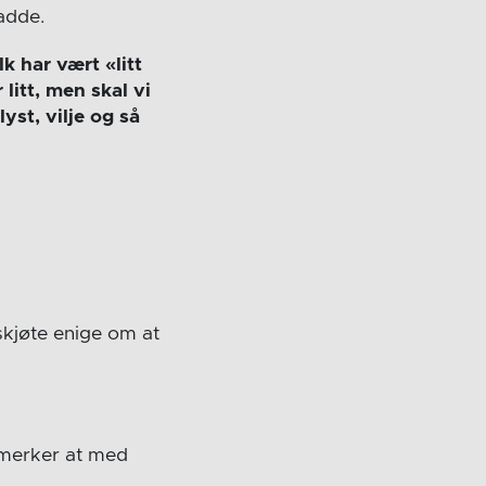
adde.
lk har vært «litt
litt, men skal vi
yst, vilje og så
 skjøte enige om at
 merker at med