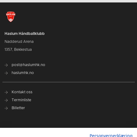
Haslum Håndballklubb
Nadderud Arena
1357, Bekkestua
post@haslumhk.no
haslumhk.no
Kontakt oss
Terminliste
Billetter
Nyhetsarkiv
Personvernerklæring