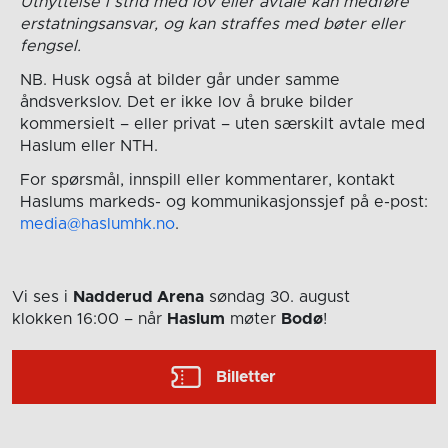
Utnyttelse i strid med lov eller avtale kan medføre
erstatningsansvar, og kan straffes med bøter eller
fengsel.
NB. Husk også at bilder går under samme
åndsverkslov. Det er ikke lov å bruke bilder
kommersielt – eller privat – uten særskilt avtale med
Haslum eller NTH.
For spørsmål, innspill eller kommentarer, kontakt
Haslums markeds- og kommunikasjonssjef på e-post:
media@haslumhk.no
.
Vi ses i
Nadderud Arena
søndag 30. august
klokken 16:00
– når
Haslum
møter
Bodø
!
Billetter