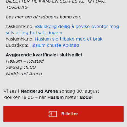
BILLETTER TIL KAMPEN SLIPPES KL. 12 I DAG,
TORSDAG.
Les mer om gårsdagens kamp her:
haslumhk.no:
«Skikkelig deilig å bevise ovenfor meg
selv at jeg fortsatt duger»
haslumhk.no:
Haslum slo tilbake med et brak
Budstikka:
Haslum knuste Kolstad
Avgjørende kvartfinale i sluttspillet
Haslum – Kolstad
Søndag 16.00
Nadderud Arena
Vi ses i
Nadderud Arena
søndag 30. august
klokken 16:00
– når
Haslum
møter
Bodø
!
Billetter