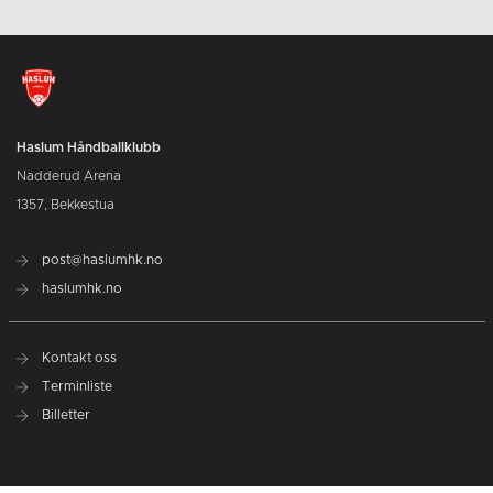
Haslum Håndballklubb
Nadderud Arena
1357, Bekkestua
post@haslumhk.no
haslumhk.no
Kontakt oss
Terminliste
Billetter