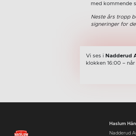
med kommende s
Neste års tropp be
signeringer for d
Vi ses i
Nadderud 
klokken 16:00
– nå
Haslum Hån
Nadderud A