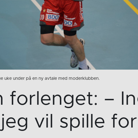
ige uke under på en ny avtale med moderklubben.
 forlenget: – 
jeg vil spille for