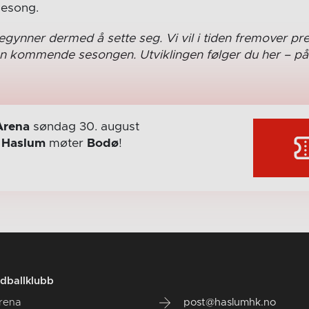
esong.
gynner dermed å sette seg. Vi vil i tiden fremover pre
en kommende sesongen. Utviklingen følger du her – på
Arena
søndag 30. august
r
Haslum
møter
Bodø
!
dballklubb
rena
post@haslumhk.no