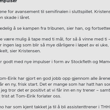
impulser
ne for avansement til semifinalen i sluttspillet. Kristen
 skade i låret.
jedelig å se kampen fra tribunen, sier han, og fortsetter
e være mulig å tape med ti mål, for så å vinne med ti 
er ingen lag som blir så mye dårligere i løpet av ei uke,
kelt, sier Kristensen.
lir godt med nye impulser i form av Stockfleth og Mame
 Tom-Eirik har gjort en god jobb opp gjennom alle årene,
får en ny, frisk start. Det er mange som har hatt han som
 jeg tror det er positivt at vi får inn en ny trener – sa
tt trist at Tom-Eirik forlater oss.
 har som kjent takket ja til å bli assistenttrener i TH