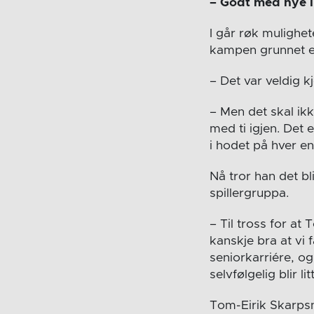
– Godt med nye 
I går røk mulighete
kampen grunnet en
– Det var veldig k
– Men det skal ikk
med ti igjen. Det 
i hodet på hver en
Nå tror han det b
spillergruppa.
– Til tross for at
kanskje bra at vi 
seniorkarriére, og
selvfølgelig blir li
Tom-Eirik Skarpsno