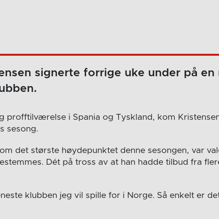
nsen signerte forrige uke under på en 
ubben.
ng profftilværelse i Spania og Tyskland, kom Kristensen 
s sesong.
som det største høydepunktet denne sesongen, var val
bestemmes. Dét på tross av at han hadde tilbud fra fle
este klubben jeg vil spille for i Norge. Så enkelt er d