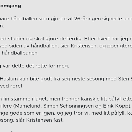
e omgang
bare håndballen som gjorde at 26-åringen signerte un
m.
d studier og skal gjøre de ferdig. Etter hvert har jeg
ved siden av håndballen, sier Kristensen, og poengterer
 håndballbanen.
var dette det rette for meg.
Haslum kan bite godt fra seg neste sesong med Sten 
ved roret.
en fin stamme i laget, men trenger kanskje litt påfyll et
pillere (Mamelund, Simen Schønningsen og Eirik Köpp).
nge gode som er igjen, og jeg tror vi, med litt påfyll, k
ng, slår Kristensen fast.