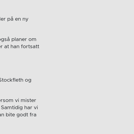
der på en ny
 også planer om
 at han fortsatt
Stockfleth og
tersom vi mister
 Samtidig har vi
an bite godt fra