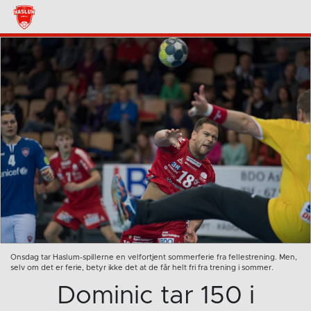
Onsdag tar Haslum-spillerne en velfortjent sommerferie fra fellestrening. Men,
selv om det er ferie, betyr ikke det at de får helt fri fra trening i sommer.
Dominic tar 150 i