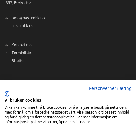
1357, Bekkestua
post@haslumhk.no
haslumhk.no
Kontakt oss
Terminliste
Billetter
Nyhetsarkiv
Personvernerklæring
Personvernerklæring
Ansvarlig redaktør: Tore Solberg
Vi bruker cookies
Vi kan kan komme til å bruke cookies for å analysere besøk på nettsiden,
med formål om å forbedre nettstedet vårt, vise personlig tilpasset innhold
og for å gi deg en flott nettstedopplevelse. For mer informasjon om
informasjonskapslene vi bruker, åpne innstillingene.