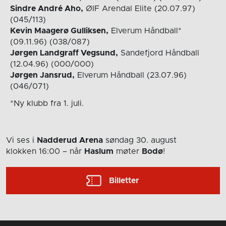
Sindre André Aho,
ØIF Arendal Elite (20.07.97)
(045/113)
Kevin Maagerø Gulliksen,
Elverum Håndball*
(09.11.96) (038/087)
Jørgen Landgraff Vegsund,
Sandefjord Håndball
(12.04.96) (000/000)
Jørgen Jansrud,
Elverum Håndball (23.07.96)
(046/071)
*Ny klubb fra 1. juli.
Vi ses i
Nadderud Arena
søndag 30. august
klokken 16:00
– når
Haslum
møter
Bodø
!
Billetter