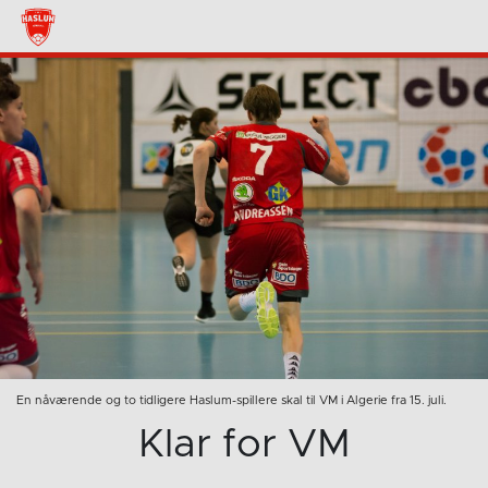
En nåværende og to tidligere Haslum-spillere skal til VM i Algerie fra 15. juli.
Klar for VM