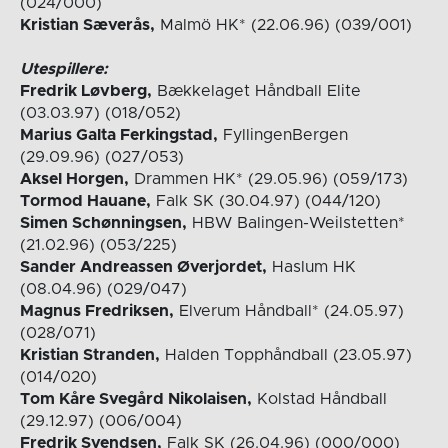
(024/000)
Kristian Sæverås,
Malmö HK* (22.06.96) (039/001)
Utespillere:
Fredrik Løvberg,
Bækkelaget Håndball Elite
(03.03.97) (018/052)
Marius Galta Ferkingstad,
FyllingenBergen
(29.09.96) (027/053)
Aksel Horgen,
Drammen HK* (29.05.96) (059/173)
Tormod Hauane,
Falk SK (30.04.97) (044/120)
Simen Schønningsen,
HBW Balingen-Weilstetten*
(21.02.96) (053/225)
Sander Andreassen Øverjordet,
Haslum HK
(08.04.96) (029/047)
Magnus Fredriksen,
Elverum Håndball* (24.05.97)
(028/071)
Kristian Stranden,
Halden Topphåndball (23.05.97)
(014/020)
Tom Kåre Svegård Nikolaisen,
Kolstad Håndball
(29.12.97) (006/004)
Fredrik Svendsen,
Falk SK (26.04.96) (000/000)