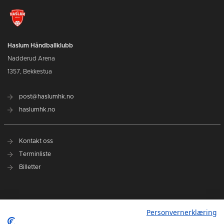
Haslum Håndballklubb
Nadderud Arena
1357, Bekkestua
post@haslumhk.no
haslumhk.no
Kontakt oss
Terminliste
Billetter
Nyhetsarkiv
Personvernerklæring
Personvernerklæring