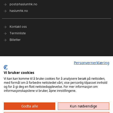
post@haslumhk.no
haslumhk.no
Kontakt oss
Terminliste
Billetter
Nyhetsarkiv
Personvernerklæring
Personvernerklæring
Ansvarlig redaktør: Tore Solberg
Vi bruker cookies
Vi kan kan komme til å bruke cookies for å analysere besøk på nettsiden,
med formål om å forbedre nettstedet vårt, vise personlig tilpasset innhold
og for å gi deg en flott nettstedopplevelse. For mer informasjon om
informasjonskapslene vi bruker, åpne innstillingene.
Godta alle
Kun nødvendige
Haslum HK har ikke ansvar for innhold på eksterne nettsider som det lenkes til. Kopiering
av materiale fra Haslum HK for bruk annet sted er ikke tillatt uten avtale.