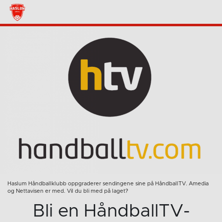
Haslum Håndballklubb oppgraderer sendingene sine på HåndballTV. Amedia
og Nettavisen er med. Vil du bli med på laget?
Bli en HåndballTV-