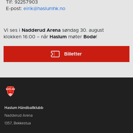
Tlf: 92257903
E-post:
eirik@haslumhk.no
Vi ses i
Nadderud Arena
søndag 30. august
klokken 16:00
– når
Haslum
møter
Bodø
!
Billetter
Haslum Håndballklubb
Nadderud Arena
1357, Bekkestua