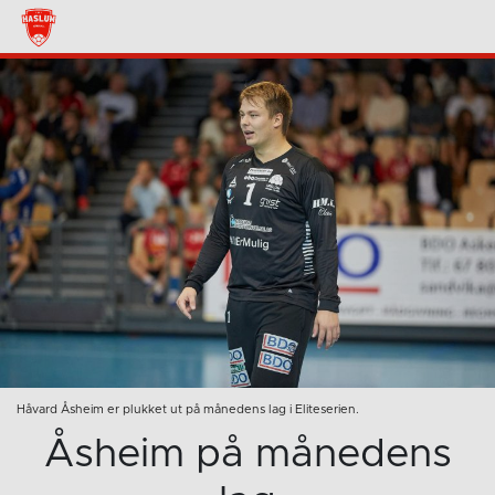
Håvard Åsheim er plukket ut på månedens lag i Eliteserien.
Åsheim på månedens