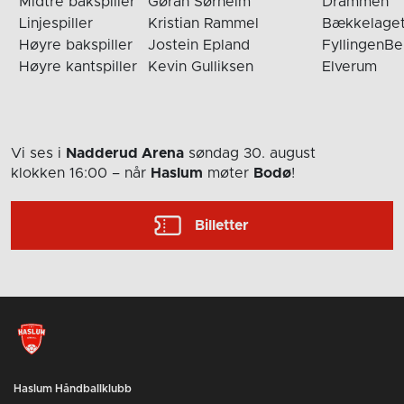
Midtre bakspiller
Gøran Sørheim
Drammen
Linjespiller
Kristian Rammel
Bækkelage
Høyre bakspiller
Jostein Epland
FyllingenB
Høyre kantspiller
Kevin Gulliksen
Elverum
Vi ses i
Nadderud Arena
søndag 30. august
klokken 16:00
– når
Haslum
møter
Bodø
!
Billetter
Haslum Håndballklubb