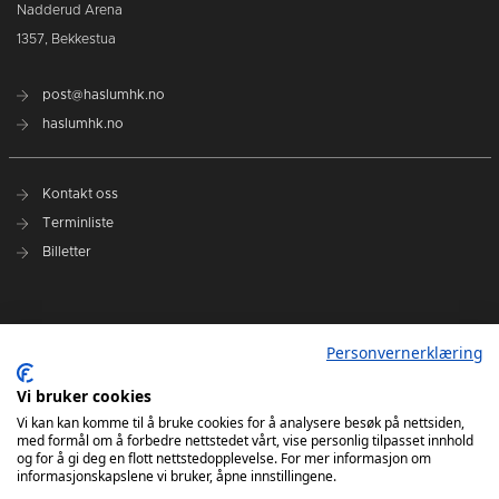
Nadderud Arena
1357, Bekkestua
post@haslumhk.no
haslumhk.no
Kontakt oss
Terminliste
Billetter
Nyhetsarkiv
Personvernerklæring
Personvernerklæring
Ansvarlig redaktør: Tore Solberg
Vi bruker cookies
Vi kan kan komme til å bruke cookies for å analysere besøk på nettsiden,
med formål om å forbedre nettstedet vårt, vise personlig tilpasset innhold
og for å gi deg en flott nettstedopplevelse. For mer informasjon om
informasjonskapslene vi bruker, åpne innstillingene.