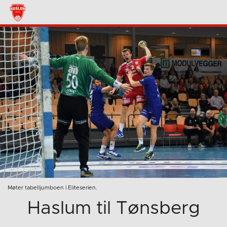
Møter tabelljumboen i Eliteserien.
Haslum til Tønsberg