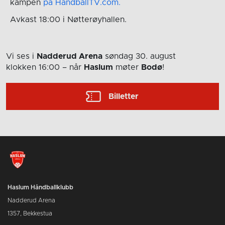
kampen
på HandballTV.com.
Avkast 18:00 i Nøtterøyhallen.
Vi ses i
Nadderud Arena
søndag 30. august
klokken 16:00
– når
Haslum
møter
Bodø
!
Billetter
Haslum Håndballklubb
Nadderud Arena
1357, Bekkestua