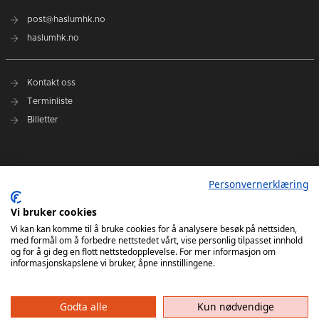
post@haslumhk.no
haslumhk.no
Kontakt oss
Terminliste
Billetter
Nyhetsarkiv
Personvernerklæring
Personvernerklæring
Ansvarlig redaktør: Tore Solberg
Vi bruker cookies
Vi kan kan komme til å bruke cookies for å analysere besøk på nettsiden,
med formål om å forbedre nettstedet vårt, vise personlig tilpasset innhold
og for å gi deg en flott nettstedopplevelse. For mer informasjon om
informasjonskapslene vi bruker, åpne innstillingene.
Godta alle
Kun nødvendige
Haslum HK har ikke ansvar for innhold på eksterne nettsider som det lenkes til. Kopiering
av materiale fra Haslum HK for bruk annet sted er ikke tillatt uten avtale.