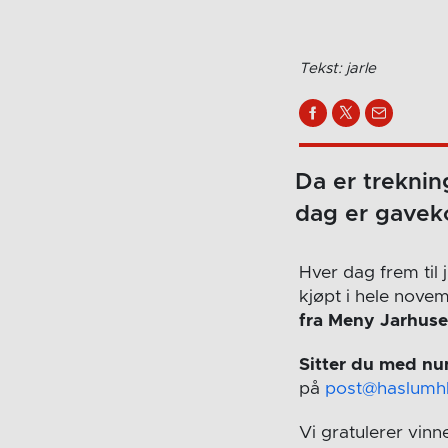
Tekst: jarle
Da er trekning
dag er gaveko
Hver dag frem til 
kjøpt i hele nove
fra Meny Jarhus
Sitter du med n
på
post@haslumh
Vi gratulerer vinn