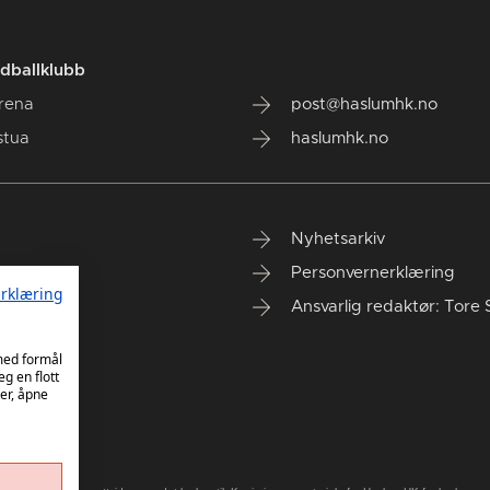
dballklubb
rena
post@haslumhk.no
stua
haslumhk.no
Nyhetsarkiv
Personvernerklæring
rklæring
Ansvarlig redaktør: Tore 
 med formål
eg en flott
er, åpne