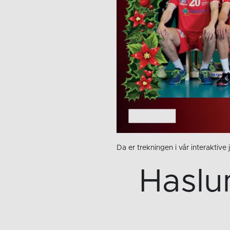
Da er trekningen i vår interaktive
Haslu