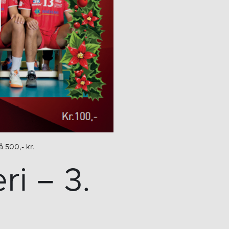
å 500,- kr.
i – 3.