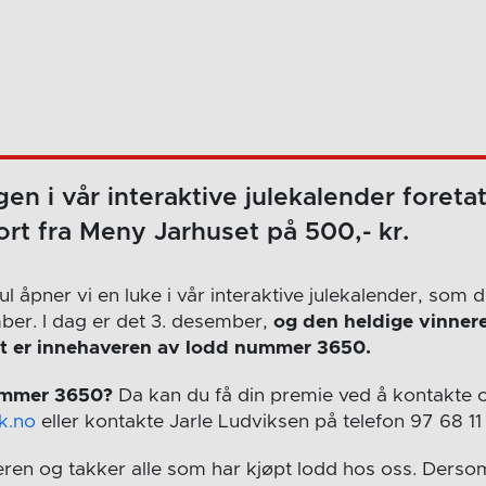
en i vår interaktive julekalender foretat
rt fra Meny Jarhuset på 500,- kr.
jul åpner vi en luke i vår interaktive julekalender, som 
mber. I dag er det 3. desember,
og den heldige vinner
et er innehaveren av lodd nummer 3650.
ummer 3650?
Da kan du få din premie ved å kontakte 
k.no
eller kontakte Jarle Ludviksen på telefon 97 68 11 
eren og takker alle som har kjøpt lodd hos oss. Dersom