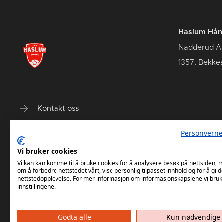
Haslum Hån
Nadderud A
1357, Bekke
Kontakt oss
Terminliste
Personverne
Billetter
Vi bruker cookies
Vi kan kan komme til å bruke cookies for å analysere besøk på nettsiden,
om å forbedre nettstedet vårt, vise personlig tilpasset innhold og for å gi d
nettstedopplevelse. For mer informasjon om informasjonskapslene vi bruk
innstillingene.
Godta alle
Kun nødvendige