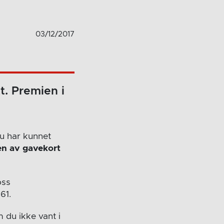
03/12/2017
t. Premien i
du har kunnet
en av gavekort
oss
61.
 du ikke vant i