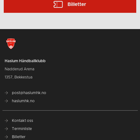
Billetter
Haslum Håndballklubb
Nadderud Arena
1357, Bekkestua
post@haslumhk.no
haslumhk.no
Kontakt oss
Terminliste
Billetter