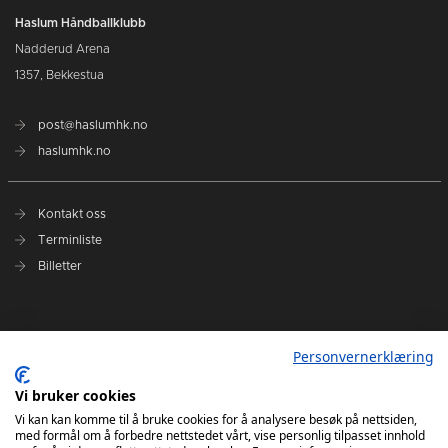
Haslum Håndballklubb
Nadderud Arena
1357, Bekkestua
post@haslumhk.no
haslumhk.no
Kontakt oss
Terminliste
Billetter
Nyhetsarkiv
Personvernerklæring
Personvernerklæring
Ansvarlig redaktør: Tore Solberg
Vi bruker cookies
Vi kan kan komme til å bruke cookies for å analysere besøk på nettsiden,
med formål om å forbedre nettstedet vårt, vise personlig tilpasset innhold