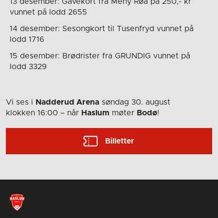
13 desember: Gavekort fra Meny Røa på 250,- kr
vunnet på lodd 2655
14 desember: Sesongkort til Tusenfryd vunnet på
lodd 1716
15 desember: Brødrister fra GRUNDIG vunnet på
lodd 3329
Vi ses i
Nadderud Arena
søndag 30. august
klokken 16:00
– når
Haslum
møter
Bodø
!
Billetter