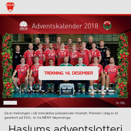
Da er trekningen i vår interaktive julekalender foretatt. Premien i dag er et
gavekort på 500,- kr fra MENY Vøyenenga.
Haslums adventslotteri