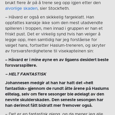
brukt flere år på å trene seg opp igjen etter den
alvorlige skaden
, sier Stockfleth.
– Håvard er også en skikkelig fargeklatt. Han
oppfattes kanskje ikke som den mest utadvendte
spilleren i troppen, men innad i gruppen er han et
friskt pust. Det er virkelig synd hvis han velger å
legge opp, men samtidig har jeg forståelse for
valget hans, fortsetter Haslum-treneren, og skryter
av forsvarsferdighetene til visekapteinen sin:
– Håvard er i mine øyne en av ligaens desidert beste
forsvarsspillere.
– HELT FANTASTISK
Johannesen medgir at han har hatt det «helt
fantastisk» gjennom de rundt åtte årene på Haslums
elitelag, selv om flere sesonger ble ødelagt av den
nevnte skulderskaden. Den seneste sesongen har
han derimot fått bidratt mer fremover også.
– Det er en fantastisk gjeng, og da mener jeg alle