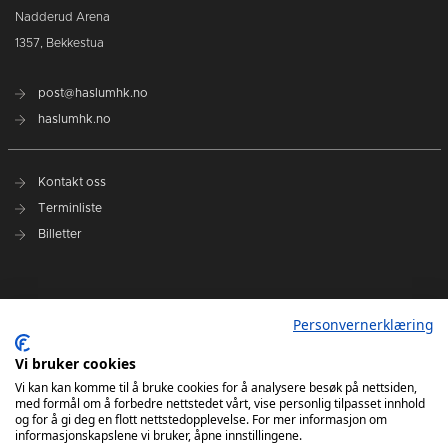
Nadderud Arena
1357, Bekkestua
post@haslumhk.no
haslumhk.no
Kontakt oss
Terminliste
Billetter
Nyhetsarkiv
Personvernerklæring
Personvernerklæring
Ansvarlig redaktør: Tore Solberg
Vi bruker cookies
Vi kan kan komme til å bruke cookies for å analysere besøk på nettsiden,
med formål om å forbedre nettstedet vårt, vise personlig tilpasset innhold
og for å gi deg en flott nettstedopplevelse. For mer informasjon om
informasjonskapslene vi bruker, åpne innstillingene.