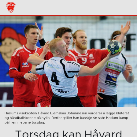
Haslums visekaptein Håvard Bjørnskau Johannesen vurderer å legge klisteret
og håndballskoene på hylla. Derfor spiller han kanskje sin siste Haslum-kamp
på hjemmebane torsdag.
Torsdag kan Håvard