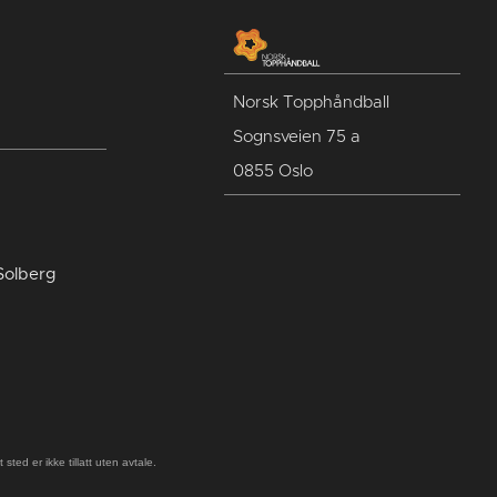
Norsk Topphåndball
Sognsveien 75 a
0855 Oslo
Solberg
ted er ikke tillatt uten avtale.