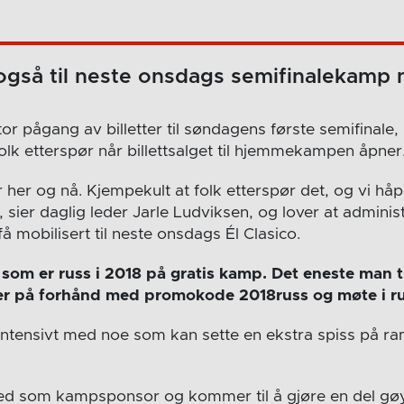
også til neste onsdags semifinalekamp 
tor pågang av billetter til søndagens første semifinale
olk etterspør når billettsalget til hjemmekampen åpner
 her og nå. Kjempekult at folk etterspør det, og vi håp
, sier daglig leder Jarle Ludviksen, og lover at admini
 mobilisert til neste onsdags Él Clasico.
le som er russ i 2018 på gratis kamp. Det eneste man t
tter på forhånd med promokode 2018russ og møte i 
intensivt med noe som kan sette en ekstra spiss på r
med som kampsponsor og kommer til å gjøre en del gøy