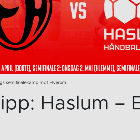
ags semifinalekamp mot Elverum.
slipp: Haslum –