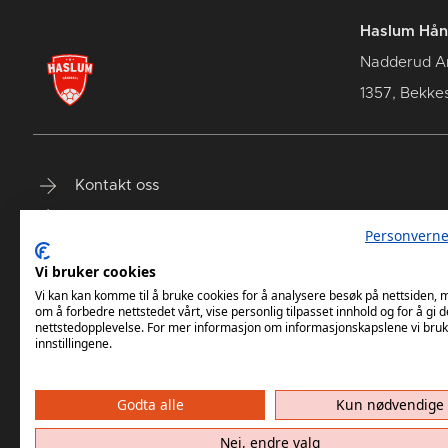
Haslum Hån
Nadderud A
1357, Bekke
Kontakt oss
Terminliste
Personverne
Billetter
Vi bruker cookies
Vi kan kan komme til å bruke cookies for å analysere besøk på nettsiden,
om å forbedre nettstedet vårt, vise personlig tilpasset innhold og for å gi d
nettstedopplevelse. For mer informasjon om informasjonskapslene vi bruk
innstillingene.
Godta alle
Kun nødvendige
Haslum HK har ikke ansvar for innh
Nei, endre valg