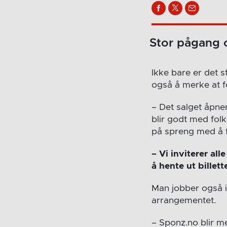
Stor pågang 
Ikke bare er det s
også å merke at f
– Det salget åpner
blir godt med folk
på spreng med å få
– Vi inviterer al
å hente ut bille
Man jobber også 
arrangementet.
– Sponz.no blir 