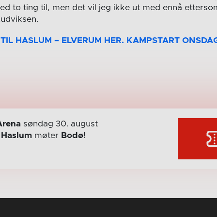
med to ting til, men det vil jeg ikke ut med ennå etterso
Ludviksen.
T TIL HASLUM – ELVERUM HER. KAMPSTART ONSDAG 
Arena
søndag 30. august
r
Haslum
møter
Bodø
!