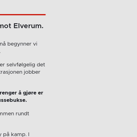
mot Elverum.
, nå begynner vi
.
er selvfølgelig det
strasjonen jobber
renger å gjøre er
russebukse.
ammen rundt
 på kamp. I