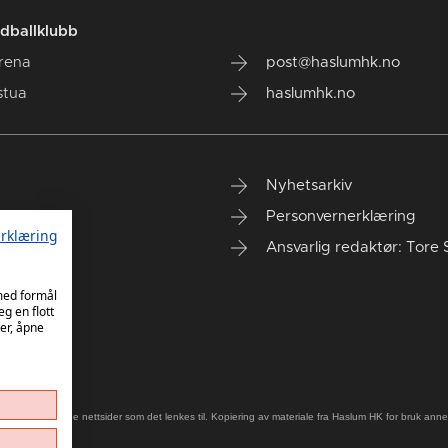
dballklubb
rena
post@haslumhk.no
stua
haslumhk.no
Nyhetsarkiv
Personvernerklæring
rklæring
Ansvarlig redaktør: Tore 
 med formål
eg en flott
er, åpne
old på eksterne nettsider som det lenkes til. Kopiering av materiale fra Haslum HK for bruk annet s