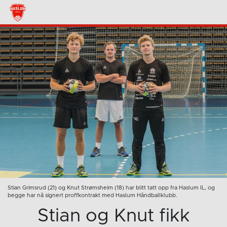
Stian Grimsrud (21) og Knut Strømsheim (18) har blitt tatt opp fra Haslum IL, og
begge har nå signert proffkontrakt med Haslum Håndballklubb.
Stian og Knut fikk