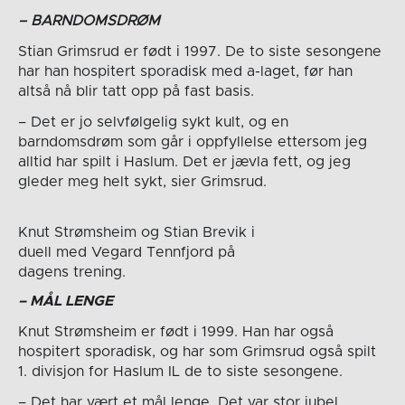
– BARNDOMSDRØM
Stian Grimsrud er født i 1997. De to siste sesongene
har han hospitert sporadisk med a-laget, før han
altså nå blir tatt opp på fast basis.
– Det er jo selvfølgelig sykt kult, og en
barndomsdrøm som går i oppfyllelse ettersom jeg
alltid har spilt i Haslum. Det er jævla fett, og jeg
gleder meg helt sykt, sier Grimsrud.
Knut Strømsheim og Stian Brevik i
duell med Vegard Tennfjord på
dagens trening.
– MÅL LENGE
Knut Strømsheim er født i 1999. Han har også
hospitert sporadisk, og har som Grimsrud også spilt
1. divisjon for Haslum IL de to siste sesongene.
– Det har vært et mål lenge. Det var stor jubel