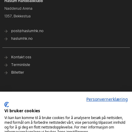
Haslum Håndballklubb
Nadderud Arena
1357, Bekkestua
post@haslumhk.no
haslumhk.no
Kontakt oss
Terminliste
Billetter
Nyhetsarkiv
Personvernerklæring
Personvernerklæring
Ansvarlig redaktør: Tore Solberg
Vi bruker cookies
Vi kan kan komme til å bruke cookies for å analysere besøk på nettsiden,
med formål om å forbedre nettstedet vårt, vise personlig tilpasset innhold
og for å gi deg en flott nettstedopplevelse. For mer informasjon om
informasjonskapslene vi bruker, åpne innstillingene.