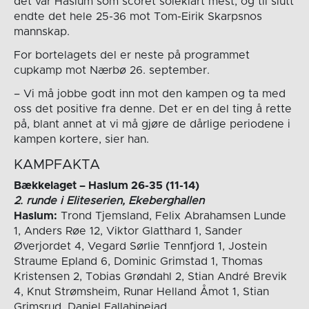
det var Haslum som scoret soleklart mest, og til slutt
endte det hele 25-36 mot Tom-Eirik Skarpsnos
mannskap.
For bortelagets del er neste på programmet
cupkamp mot Nærbø 26. september.
– Vi må jobbe godt inn mot den kampen og ta med
oss det positive fra denne. Det er en del ting å rette
på, blant annet at vi må gjøre de dårlige periodene i
kampen kortere, sier han.
KAMPFAKTA
Bækkelaget –
Haslum 26-35 (11-14)
2. runde i Eliteserien, Ekeberghallen
Haslum:
Trond Tjemsland, Felix Abrahamsen Lunde
1, Anders Røe 12, Viktor Glatthard 1, Sander
Øverjordet 4, Vegard Sørlie Tennfjord 1, Jostein
Straume Epland 6, Dominic Grimstad 1, Thomas
Kristensen 2, Tobias Grøndahl 2, Stian André Brevik
4, Knut Strømsheim, Runar Helland Åmot 1, Stian
Grimsrud, Daniel Fallahinejad