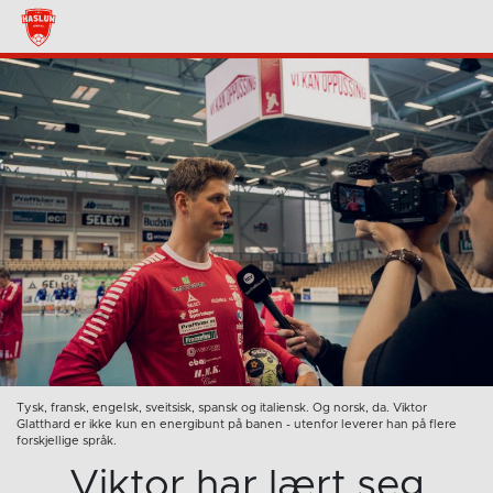
Tysk, fransk, engelsk, sveitsisk, spansk og italiensk. Og norsk, da. Viktor
Glatthard er ikke kun en energibunt på banen - utenfor leverer han på flere
forskjellige språk.
Viktor har lært seg