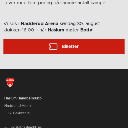
over med fem poeng på samme antall kamper.
Vi ses i
Nadderud Arena
søndag 30. august
klokken 16:00
– når
Haslum
møter
Bodø
!
Billetter
Haslum Håndballklubb
Nadderud Arena
1357, Bekkestua
post@haslumhk.no