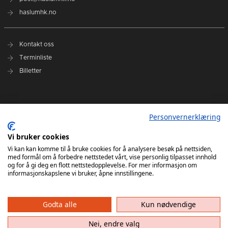
haslumhk.no
Kontakt oss
Terminliste
Billetter
Nyhetsarkiv
Personvernerklæring
Personvernerklæring
Ansvarlig redaktør: Tore Solberg
Vi bruker cookies
Vi kan kan komme til å bruke cookies for å analysere besøk på nettsiden,
med formål om å forbedre nettstedet vårt, vise personlig tilpasset innhold
og for å gi deg en flott nettstedopplevelse. For mer informasjon om
informasjonskapslene vi bruker, åpne innstillingene.
Godta alle
Kun nødvendige
Haslum HK har ikke ansvar for innhold på eksterne nettsider som det lenkes til. Kopiering
av materiale fra Haslum HK for bruk annet sted er ikke tillatt uten avtale.
Nei, endre valg