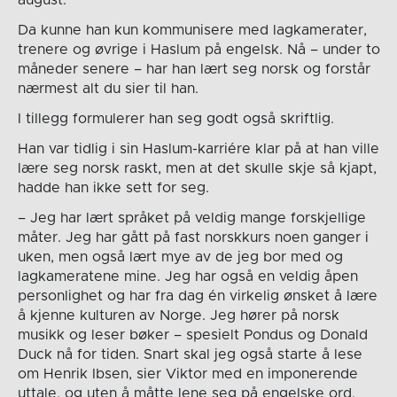
Da kunne han kun kommunisere med lagkamerater,
trenere og øvrige i Haslum på engelsk. Nå – under to
måneder senere – har han lært seg norsk og forstår
nærmest alt du sier til han.
I tillegg formulerer han seg godt også skriftlig.
Han var tidlig i sin Haslum-karriére klar på at han ville
lære seg norsk raskt, men at det skulle skje så kjapt,
hadde han ikke sett for seg.
– Jeg har lært språket på veldig mange forskjellige
måter. Jeg har gått på fast norskkurs noen ganger i
uken, men også lært mye av de jeg bor med og
lagkameratene mine. Jeg har også en veldig åpen
personlighet og har fra dag én virkelig ønsket å lære
å kjenne kulturen av Norge. Jeg hører på norsk
musikk og leser bøker – spesielt Pondus og Donald
Duck nå for tiden. Snart skal jeg også starte å lese
om Henrik Ibsen, sier Viktor med en imponerende
uttale, og uten å måtte lene seg på engelske ord.