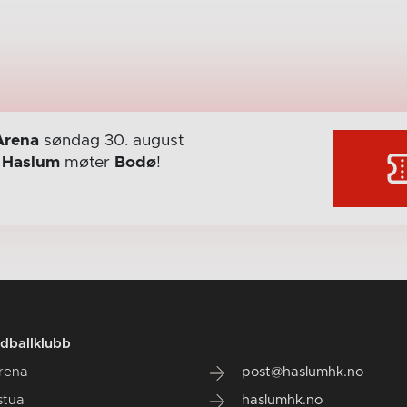
Arena
søndag 30. august
r
Haslum
møter
Bodø
!
dballklubb
rena
post@haslumhk.no
stua
haslumhk.no