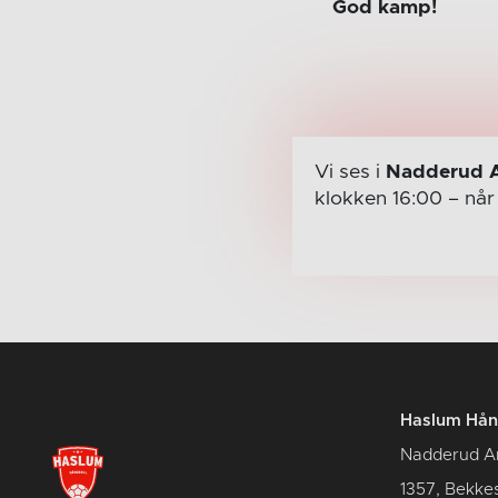
God kamp!
Vi ses i
Nadderud 
klokken 16:00
– nå
Haslum Hån
Nadderud A
1357, Bekke