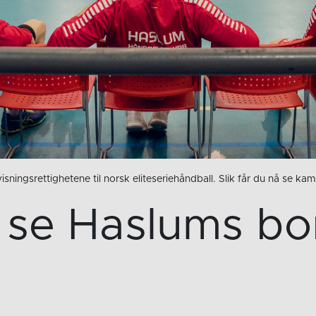
sningsrettighetene til norsk eliteseriehåndball. Slik får du nå se ka
du se Haslums b