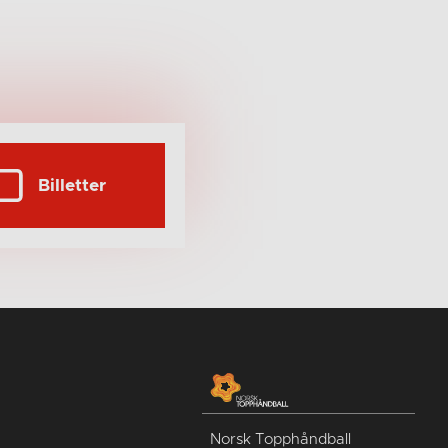
Billetter
Norsk Topphåndball