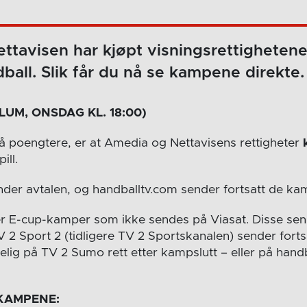
tavisen har kjøpt visningsrettighetene 
dball. Slik får du nå se kampene direkte.
LUM, ONSDAG KL. 18:00)
 å poengtere, er at Amedia og Nettavisens rettigheter
ill.
nder avtalen, og handballtv.com sender fortsatt de k
r E-cup-kamper som ikke sendes på Viasat. Disse se
V 2 Sport 2 (tidligere TV 2 Sportskanalen) sender fort
gelig på TV 2 Sumo rett etter kampslutt – eller på hand
 KAMPENE: