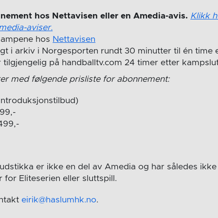
nement hos Nettavisen eller en Amedia-avis.
Klikk h
media-aviser.
 kampene hos
Nettavisen
gt i arkiv i Norgesporten rundt 30 minutter til én time 
r tilgjengelig på handballtv.com 24 timer etter kampslut
er med følgende prisliste for abonnement:
(introduksjonstilbud)
99,-
499,-
dstikka er ikke en del av Amedia og har således ikke
for Eliteserien eller sluttspill.
ntakt
eirik@haslumhk.no
.