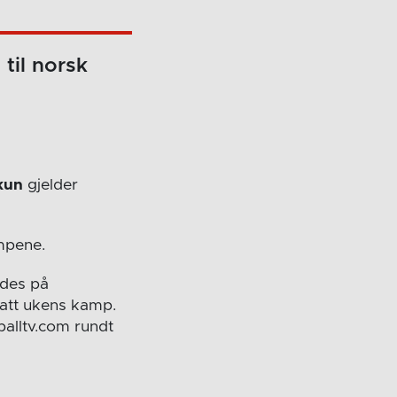
til norsk
kun
gjelder
ampene.
ndes på
satt ukens kamp.
balltv.com rundt