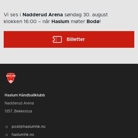
Vi ses i
Nadderud Arena
søndag 30. august
klokken 16:00
– når
Haslum
møter
Bodø
!
Billetter
Haslum Håndballklubb
Nadderud Arena
1357, Bekkestua
post@haslumhk.no
haslumhk.no