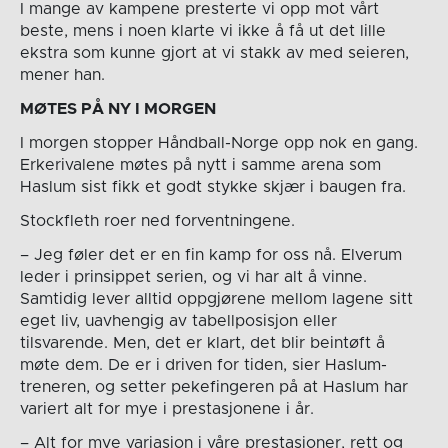
I mange av kampene presterte vi opp mot vårt
beste, mens i noen klarte vi ikke å få ut det lille
ekstra som kunne gjort at vi stakk av med seieren,
mener han.
MØTES PÅ NY I MORGEN
I morgen stopper Håndball-Norge opp nok en gang.
Erkerivalene møtes på nytt i samme arena som
Haslum sist fikk et godt stykke skjær i baugen fra.
Stockfleth roer ned forventningene.
– Jeg føler det er en fin kamp for oss nå. Elverum
leder i prinsippet serien, og vi har alt å vinne.
Samtidig lever alltid oppgjørene mellom lagene sitt
eget liv, uavhengig av tabellposisjon eller
tilsvarende. Men, det er klart, det blir beintøft å
møte dem. De er i driven for tiden, sier Haslum-
treneren, og setter pekefingeren på at Haslum har
variert alt for mye i prestasjonene i år.
– Alt for mye variasjon i våre prestasjoner, rett og