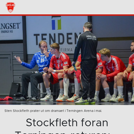
Sten Stockfleth prater ut om dramaet i Terningen Arena i mai.
Stockfleth foran