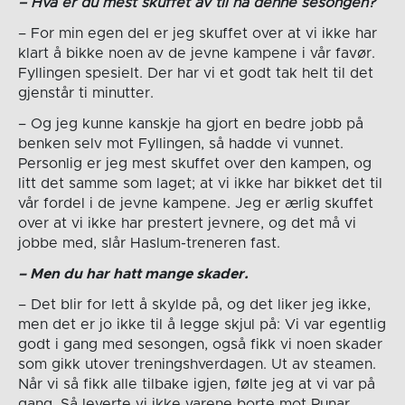
– Hva er du mest skuffet av til nå denne sesongen?
– For min egen del er jeg skuffet over at vi ikke har
klart å bikke noen av de jevne kampene i vår favør.
Fyllingen spesielt. Der har vi et godt tak helt til det
gjenstår ti minutter.
– Og jeg kunne kanskje ha gjort en bedre jobb på
benken selv mot Fyllingen, så hadde vi vunnet.
Personlig er jeg mest skuffet over den kampen, og
litt det samme som laget; at vi ikke har bikket det til
vår fordel i de jevne kampene. Jeg er ærlig skuffet
over at vi ikke har prestert jevnere, og det må vi
jobbe med, slår Haslum-treneren fast.
– Men du har hatt mange skader.
– Det blir for lett å skylde på, og det liker jeg ikke,
men det er jo ikke til å legge skjul på: Vi var egentlig
godt i gang med sesongen, også fikk vi noen skader
som gikk utover treningshverdagen. Ut av steamen.
Når vi så fikk alle tilbake igjen, følte jeg at vi var på
gang. Så leverte vi ikke varene borte mot Runar.