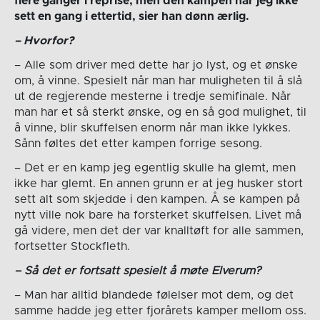
flere ganger i reprise, men den kampen har jeg ikke
sett en gang i ettertid, sier han dønn ærlig.
– Hvorfor?
– Alle som driver med dette har jo lyst, og et ønske
om, å vinne. Spesielt når man har muligheten til å slå
ut de regjerende mesterne i tredje semifinale. Når
man har et så sterkt ønske, og en så god mulighet, til
å vinne, blir skuffelsen enorm når man ikke lykkes.
Sånn føltes det etter kampen forrige sesong.
– Det er en kamp jeg egentlig skulle ha glemt, men
ikke har glemt. En annen grunn er at jeg husker stort
sett alt som skjedde i den kampen. Å se kampen på
nytt ville nok bare ha forsterket skuffelsen. Livet må
gå videre, men det der var knalltøft for alle sammen,
fortsetter Stockfleth.
– Så det er fortsatt spesielt å møte Elverum?
– Man har alltid blandede følelser mot dem, og det
samme hadde jeg etter fjorårets kamper mellom oss.