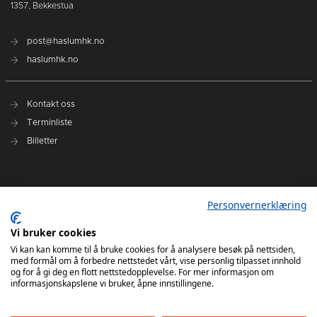
1357, Bekkestua
post@haslumhk.no
haslumhk.no
Kontakt oss
Terminliste
Billetter
Nyhetsarkiv
Personvernerklæring
Personvernerklæring
Ansvarlig redaktør: Tore Solberg
Vi bruker cookies
Vi kan kan komme til å bruke cookies for å analysere besøk på nettsiden,
med formål om å forbedre nettstedet vårt, vise personlig tilpasset innhold
og for å gi deg en flott nettstedopplevelse. For mer informasjon om
informasjonskapslene vi bruker, åpne innstillingene.