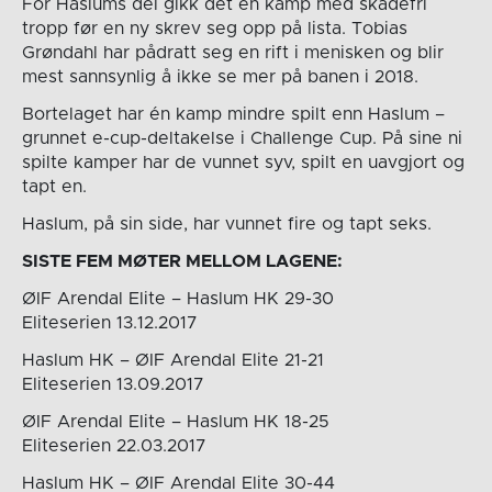
For Haslums del gikk det én kamp med skadefri
tropp før en ny skrev seg opp på lista. Tobias
Grøndahl har pådratt seg en rift i menisken og blir
mest sannsynlig å ikke se mer på banen i 2018.
Bortelaget har én kamp mindre spilt enn Haslum –
grunnet e-cup-deltakelse i Challenge Cup. På sine ni
spilte kamper har de vunnet syv, spilt en uavgjort og
tapt en.
Haslum, på sin side, har vunnet fire og tapt seks.
SISTE FEM MØTER MELLOM LAGENE:
ØIF Arendal Elite – Haslum HK 29-30
Eliteserien 13.12.2017
Haslum HK – ØIF Arendal Elite 21-21
Eliteserien 13.09.2017
ØIF Arendal Elite – Haslum HK 18-25
Eliteserien 22.03.2017
Haslum HK – ØIF Arendal Elite 30-44