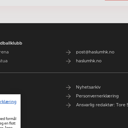
dballklubb
rena
post@haslumhk.no
stua
haslumhk.no
Nyhetsarkiv
Personvernerklæring
rklæring
Ansvarlig redaktør: Tore 
 med formål
eg en flott
er, åpne