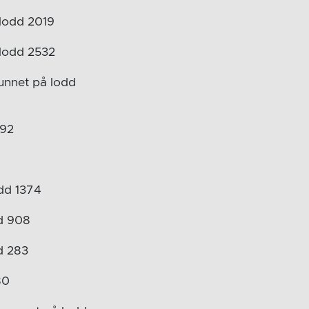
 lodd 2019
 lodd 2532
unnet på lodd
892
odd 1374
dd 908
d 283
80