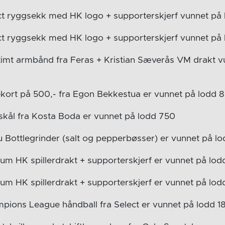
ct ryggsekk med HK logo + supporterskjerf vunnet på
ct ryggsekk med HK logo + supporterskjerf vunnet på
imt armbånd fra Feras + Kristian Sæverås VM drakt v
kort på 500,- fra Egon Bekkestua er vunnet på lodd 
skål fra Kosta Boda er vunnet på lodd 750
 Bottlegrinder (salt og pepperbøsser) er vunnet på l
um HK spillerdrakt + supporterskjerf er vunnet på lo
um HK spillerdrakt + supporterskjerf er vunnet på lod
ions League håndball fra Select er vunnet på lodd 1