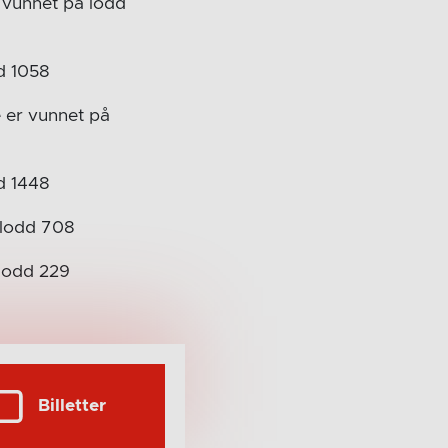
r vunnet på lodd
d 1058
 er vunnet på
d 1448
 lodd 708
 lodd 229
Billetter