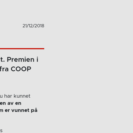
21/12/2018
t. Premien i
 fra COOP
du har kunnet
en av en
m er vunnet på
ss