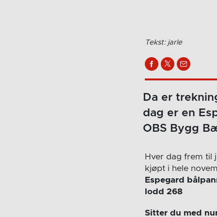
Tekst: jarle
Da er trekning
dag er en Es
OBS Bygg B
Hver dag frem til 
kjøpt i hele nove
Espegard bålpan
lodd 268
Sitter du med n