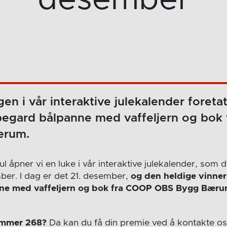
en i vår interaktive julekalender foretat
pegard bålpanne med vaffeljern og bok
ærum.
jul åpner vi en luke i vår interaktive julekalender, som 
mber. I dag er det 21. desember,
og den heldige vinner
ne med vaffeljern og bok fra COOP OBS Bygg Bæru
ummer 268?
Da kan du få din premie ved å kontakte o