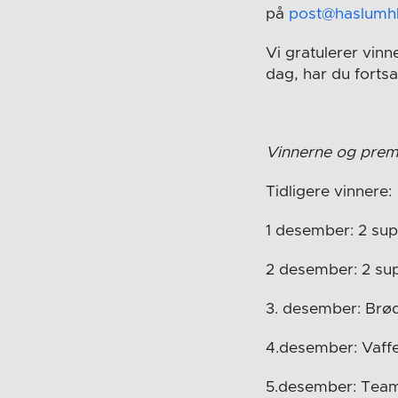
på
post@haslumh
Vi gratulerer vinn
dag, har du fortsat
Vinnerne og premi
Tidligere vinnere:
1 desember: 2 sup
2 desember: 2 sup
3. desember: Brød
4.desember: Vaffel
5.desember: Team