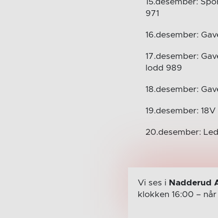
15.desember: Spor
971
16.desember: Gave
17.desember: Gave
lodd 989
18.desember: Gave
19.desember: 18V
20.desember: Ledl
Vi ses i
Nadderud 
klokken 16:00
– nå