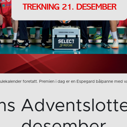
e julekalender foretatt. Premien i dag er en Espegard bålpanne med
s Adventslotter
desember