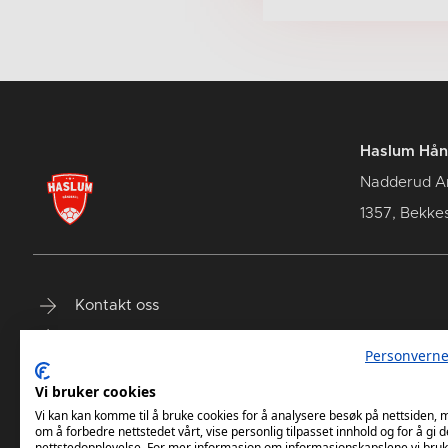
Haslum Hån
Nadderud A
1357, Bekke
Kontakt oss
Terminliste
Personverne
Billetter
Vi bruker cookies
Vi kan kan komme til å bruke cookies for å analysere besøk på nettsiden,
om å forbedre nettstedet vårt, vise personlig tilpasset innhold og for å gi d
nettstedopplevelse. For mer informasjon om informasjonskapslene vi bruk