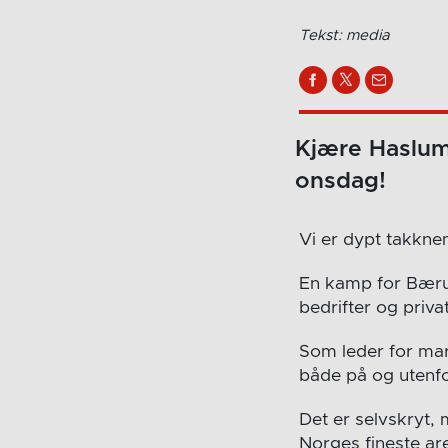
Tekst: media
Kjære Haslum
onsdag!
Vi er dypt takkne
En kamp for Bærum
bedrifter og priv
Som leder for mar
både på og utenf
Det er selvskryt, 
Norges fineste ar