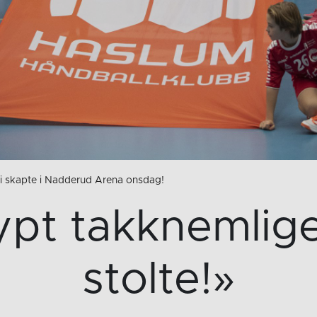
vi skapte i Nadderud Arena onsdag!
ypt takknemlig
stolte!»