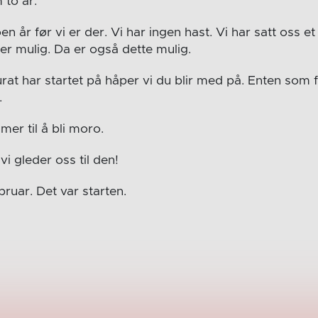
m to år.
n år før vi er der. Vi har ingen hast. Vi har satt oss et
t er mulig. Da er også dette mulig.
rat har startet på håper vi du blir med på. Enten som fri
.
er til å bli moro.
vi gleder oss til den!
ruar. Det var starten.