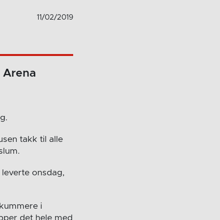
11/02/2019
d Arena
g.
en takk til alle
slum.
 leverte onsdag,
likummere i
opper det hele med