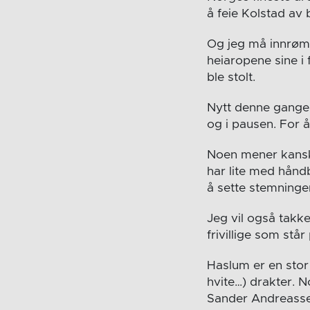
å feie Kolstad av b
Og jeg må innrømm
heiaropene sine i
ble stolt.
Nytt denne gangen
og i pausen. For å
Noen mener kanskj
har lite med håndb
å sette stemningen
Jeg vil også takk
frivillige som stå
Haslum er en stor 
hvite…) drakter. 
Sander Andreasse