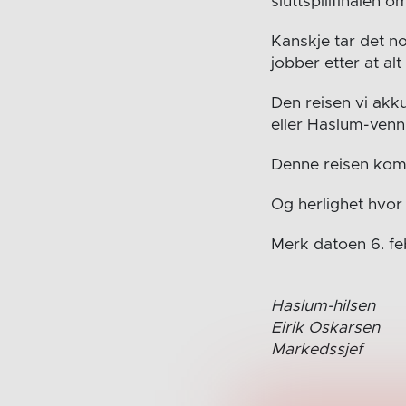
sluttspillfinalen o
Kanskje tar det noe
jobber etter at al
Den reisen vi akku
eller Haslum-venn
Denne reisen komm
Og herlighet hvor 
Merk datoen 6. feb
Haslum-hilsen
Eirik Oskarsen
Markedssjef