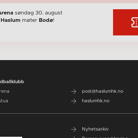
Arena
søndag 30. august
r
Haslum
møter
Bodø
!
dballklubb
rena
post@haslumhk.no
stua
haslumhk.no
Nyhetsarkiv