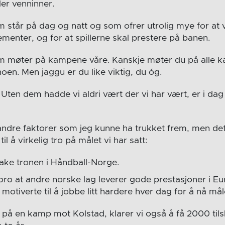
ler venninner.
som står på dag og natt og som ofrer utrolig mye for at 
menter, og for at spillerne skal prestere på banen.
om møter på kampene våre. Kanskje møter du på alle k
en. Men jaggu er du like viktig, du óg.
Uten dem hadde vi aldri vært der vi har vært, er i dag
andre faktorer som jeg kunne ha trukket frem, men d
il å virkelig tro på målet vi har satt:
lbake tronen i Håndball-Norge.
oro at andre norske lag leverer gode prestasjoner i E
motiverte til å jobbe litt hardere hver dag for å nå mål
9 på en kamp mot Kolstad, klarer vi også å få 2000 til