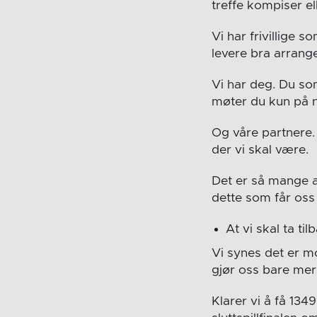
treffe kompiser el
Vi har frivillige 
levere bra arrange
Vi har deg. Du s
møter du kun på no
Og våre partnere. 
der vi skal være.
Det er så mange 
dette som får oss t
At vi skal ta ti
Vi synes det er m
gjør oss bare mer 
Klarer vi å få 134