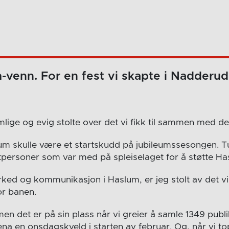
-venn. For en fest vi skapte i Nadderu
mlige og evig stolte over det vi fikk til sammen med de
 skulle være et startskudd på jubileumssesongen. Tus
atpersoner som var med på spleiselaget for å støtte Ha
ked og kommunikasjon i Haslum, er jeg stolt av det vi
or banen.
men det er på sin plass når vi greier å samle 1349 pub
ena en onsdagskveld i starten av februar. Og, når vi t