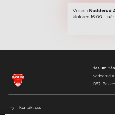
Vi ses i
Nadderud 
klokken 16:00
– nå
Haslum Hån
Nadderud A
1357, Bekke
Kontakt oss