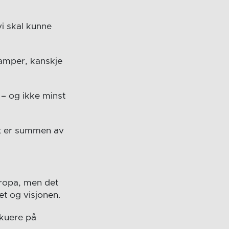
vi skal kunne
amper, kanskje
 – og ikke minst
et er summen av
uropa, men det
et og visjonen.
skuere på