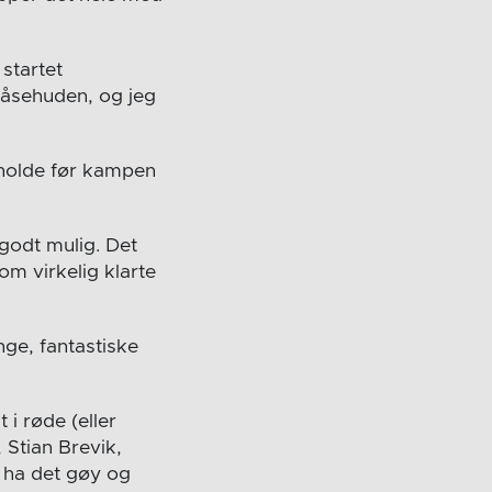
startet
gåsehuden, og jeg
rholde før kampen
godt mulig. Det
om virkelig klarte
nge, fantastiske
i røde (eller
 Stian Brevik,
 ha det gøy og