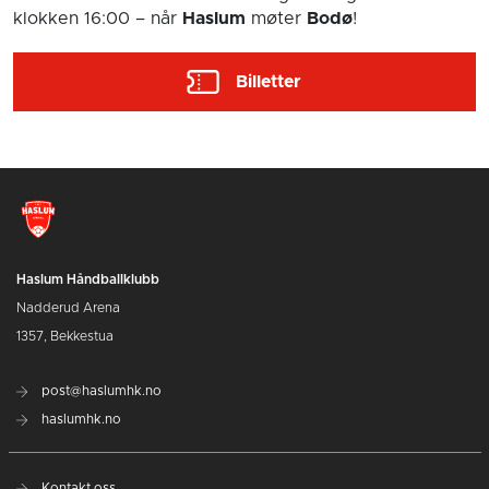
klokken 16:00
– når
Haslum
møter
Bodø
!
Billetter
Haslum Håndballklubb
Nadderud Arena
1357, Bekkestua
post@haslumhk.no
haslumhk.no
Kontakt oss