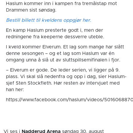
Haslum kommer inn i kampen fra tremålstap mot
Drammen sist søndag.
Bestill billett til kveldens oppgjør her.
En kamp Haslum presterte godt i, men der
redningene fra keeperne dessverre uteble.
I kveld kommer Elverum. Et lag som mange har slått
denne sesongen – og et lag som Haslum var én
omgang unna å slå ut av sluttspillsemifinalen i fjor.
– Elverum er gode. De leder serien, vi ligger på 9.
plass. Vi skal slå nedenfra og opp i dag, sier Haslum-
sjef Sten Stockfleth. Hør resten av intervjuet med
han her:
https://www.facebook.com/haslum/videos/501606887
Vi ses i
Nadderud Arena
søndag 30. august