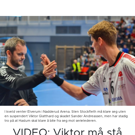
I kveld venter Elverum i Nadderud Arena. Sten Stockfleth må klare seg uten
en suspendert Viktor Glatthard og skadet Sander Andreassen, men har stadig
tro på at Haslum skal klare å bite fra seg mot serielederen.
VIDEO: Viktor må stå