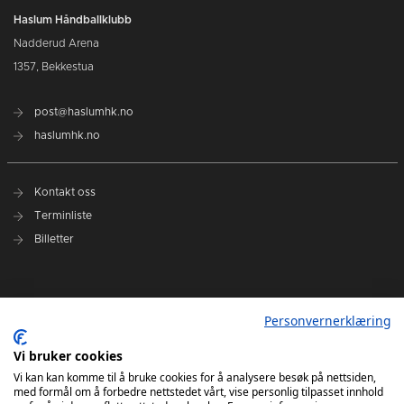
Haslum Håndballklubb
Nadderud Arena
1357, Bekkestua
post@haslumhk.no
haslumhk.no
Kontakt oss
Terminliste
Billetter
Nyhetsarkiv
Personvernerklæring
Personvernerklæring
Ansvarlig redaktør: Tore Solberg
Vi bruker cookies
Vi kan kan komme til å bruke cookies for å analysere besøk på nettsiden,
med formål om å forbedre nettstedet vårt, vise personlig tilpasset innhold