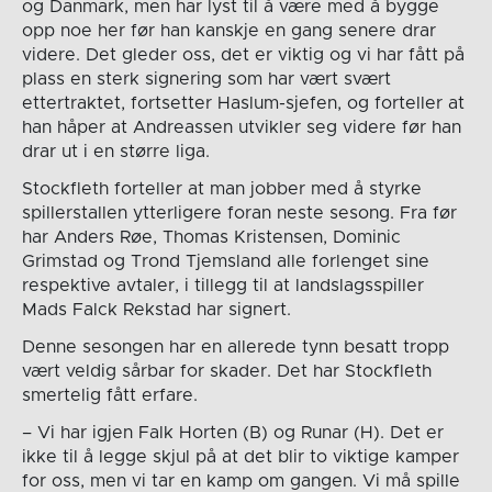
og Danmark, men har lyst til å være med å bygge
opp noe her før han kanskje en gang senere drar
videre. Det gleder oss, det er viktig og vi har fått på
plass en sterk signering som har vært svært
ettertraktet, fortsetter Haslum-sjefen, og forteller at
han håper at Andreassen utvikler seg videre før han
drar ut i en større liga.
Stockfleth forteller at man jobber med å styrke
spillerstallen ytterligere foran neste sesong. Fra før
har Anders Røe, Thomas Kristensen, Dominic
Grimstad og Trond Tjemsland alle forlenget sine
respektive avtaler, i tillegg til at landslagsspiller
Mads Falck Rekstad har signert.
Denne sesongen har en allerede tynn besatt tropp
vært veldig sårbar for skader. Det har Stockfleth
smertelig fått erfare.
– Vi har igjen Falk Horten (B) og Runar (H). Det er
ikke til å legge skjul på at det blir to viktige kamper
for oss, men vi tar en kamp om gangen. Vi må spille