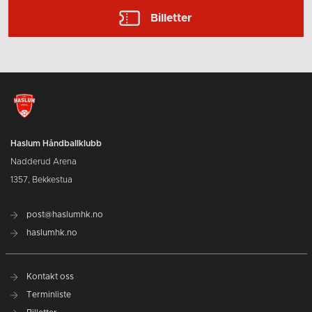
Billetter
Haslum Håndballklubb
Nadderud Arena
1357, Bekkestua
post@haslumhk.no
haslumhk.no
Kontakt oss
Terminliste