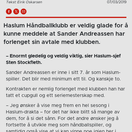
Tekst: Eirik Oskarsen
07/03/2019
Haslum Håndballklubb er veldig glade for å
kunne meddele at Sander Andreassen har
forlenget sin avtale med klubben.
– Enormt gledelig og veldig viktig, sier Haslum-sjef
Sten Stockfleth.
Sander Andreassen er inne i sitt 7. år som Haslum-
spiller. Det blir med minimum ett til. Og kanskje to.
Kontrakten er nemlig forlenget med klubben han har
tatt et cupgull og ett seriemesterskap med.
– Jeg ønsker å vise meg frem en hel sesong i
Haslum-drakta – for det har ikke blitt så mange av
dem, for å si det sånn. For det andre ønsker jeg å
fortsette å utvikle meg som håndballspiller, og
samtidig også vise at vi kan vinne noe igjen her i