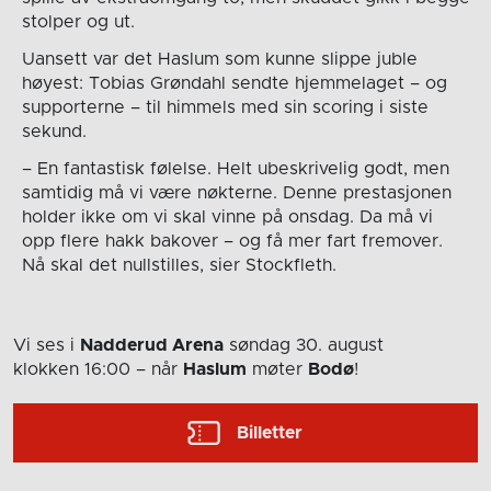
stolper og ut.
Uansett var det Haslum som kunne slippe juble
høyest: Tobias Grøndahl sendte hjemmelaget – og
supporterne – til himmels med sin scoring i siste
sekund.
– En fantastisk følelse. Helt ubeskrivelig godt, men
samtidig må vi være nøkterne. Denne prestasjonen
holder ikke om vi skal vinne på onsdag. Da må vi
opp flere hakk bakover – og få mer fart fremover.
Nå skal det nullstilles, sier Stockfleth.
Vi ses i
Nadderud Arena
søndag 30. august
klokken 16:00
– når
Haslum
møter
Bodø
!
Billetter