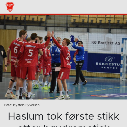
Foto: Øystein Syversen
Haslum tok første stikk