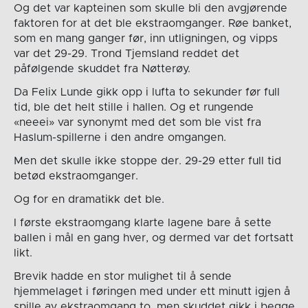
Og det var kapteinen som skulle bli den avgjørende
faktoren for at det ble ekstraomganger. Røe banket,
som en mang ganger før, inn utligningen, og vipps
var det 29-29. Trond Tjemsland reddet det
påfølgende skuddet fra Nøtterøy.
Da Felix Lunde gikk opp i lufta to sekunder før full
tid, ble det helt stille i hallen. Og et rungende
«neeei» var synonymt med det som ble vist fra
Haslum-spillerne i den andre omgangen.
Men det skulle ikke stoppe der. 29-29 etter full tid
betød ekstraomganger.
Og for en dramatikk det ble.
I første ekstraomgang klarte lagene bare å sette
ballen i mål en gang hver, og dermed var det fortsatt
likt.
Brevik hadde en stor mulighet til å sende
hjemmelaget i føringen med under ett minutt igjen å
spille av ekstraomgang to, men skuddet gikk i begge