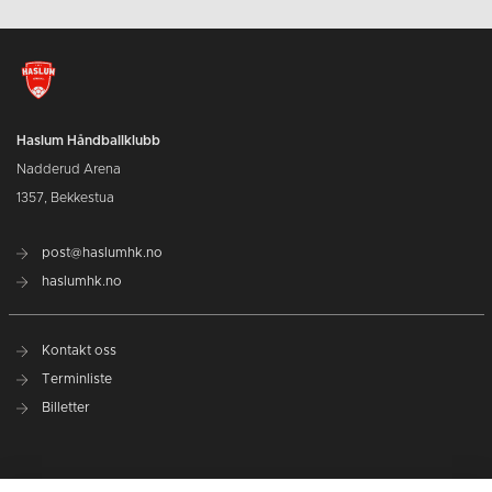
Haslum Håndballklubb
Nadderud Arena
1357, Bekkestua
post@haslumhk.no
haslumhk.no
Kontakt oss
Terminliste
Billetter
Nyhetsarkiv