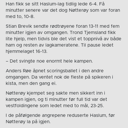
Han fikk se sitt Haslum-lag tidlig lede 6-4. Få
minutter senere var det dog Nøtterøy som var foran
med to, 10-8.
Stian Brevik sendte rødtrøyene foran 13-11 med fem
minutter igjen av omgangen. Trond Tjemsland fikk
lite hjelp, men tidvis ble det vist et toppnivå av både
ham og resten av lagkameratene. Til pause ledet
hjemmelaget 16-13.
– Det svingte noe enormt hele kampen.
Anders Røe åpnet scoringsballet i den andre
omgangen. Da ventet nok de fleste på spikeren i
kista, men den gang ei.
Nøtterøy kjempet seg sakte men sikkert inn i
kampen igjen, og ti minutter før full tid var det
vestfoldingene som ledet med to mål, 23-25.
I de påfølgende angrepene reduserte Haslum, før
Nøtterøy la på igjen.