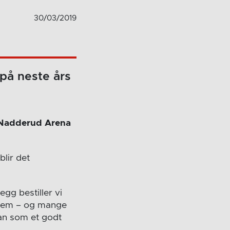
30/03/2019
 på neste års
i Nadderud Arena
blir det
egg bestiller vi
v dem – og mange
ran som et godt