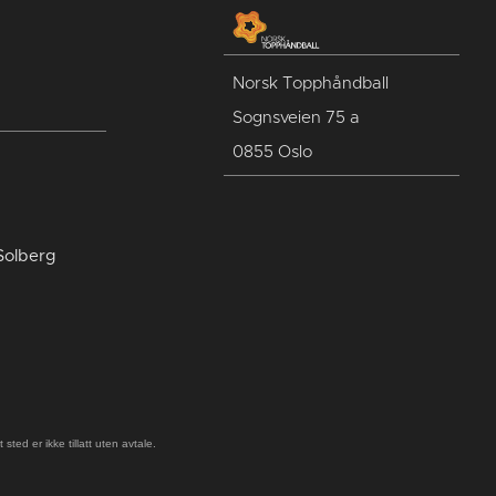
Norsk Topphåndball
Sognsveien 75 a
0855 Oslo
Solberg
ted er ikke tillatt uten avtale.