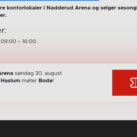
våre kontorlokaler i Nadderud Arena og selger sesong
er.
r:
09:00 – 16:00.
Arena
søndag 30. august
r
Haslum
møter
Bodø
!