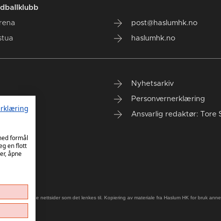
dballklubb
rena
post@haslumhk.no
stua
haslumhk.no
Nyhetsarkiv
Personvernerklæring
rklæring
Ansvarlig redaktør: Tore 
 med formål
eg en flott
er, åpne
old på eksterne nettsider som det lenkes til. Kopiering av materiale fra Haslum HK for bruk annet s