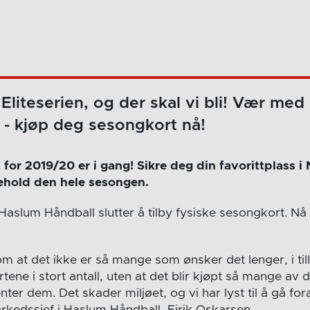
 Eliteserien, og der skal vi bli! Vær med
 - kjøp deg sesongkort nå!
for 2019/20 er i gang! Sikre deg din favorittplass 
behold den hele sesongen.
 Haslum Håndball slutter å tilby fysiske sesongkort. Nå 
 om at det ikke er så mange som ønsker det lenger, i till
tene i stort antall, uten at det blir kjøpt så mange a
nter dem. Det skader miljøet, og vi har lyst til å gå fo
rkedssjef i Haslum Håndball, Eirik Oskarsen.