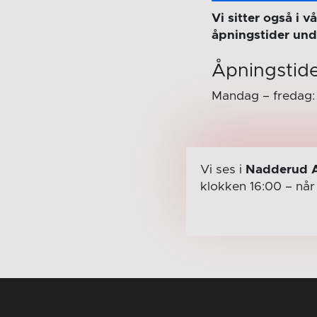
Vi sitter også i 
åpningstider und
Åpningstide
Mandag – fredag: 
Vi ses i
Nadderud 
klokken 16:00
– nå