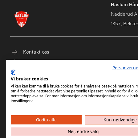
Haslum Hån
Nadderud A
1357, Bekke
Kontakt oss
Terminliste
Personverne
Billetter
Vi bruker cookies
Vi kan kan komme til å bruke cookies for å analysere besøk på nettsiden,
om å forbedre nettstedet vårt, vise personlig tilpasset innhold og for å gi d
nettstedopplevelse. For mer informasjon om informasjonskapslene vi bruk
innstillingene.
Godta alle
Kun nødvendige
Haslum HK har ikke ansvar for innh
Nei, endre valg