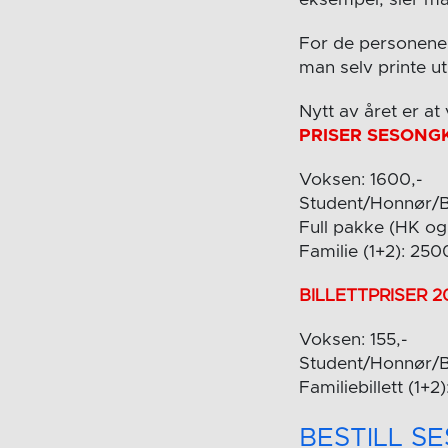
For de personene s
man selv printe u
Nytt av året er a
PRISER SESONG
Voksen: 1600,-
Student/Honnør/Ba
Full pakke (HK o
Familie (1+2): 250
BILLETTPRISER 2
Voksen: 155,-
Student/Honnør/B
Familiebillett (1+2)
BESTILL S