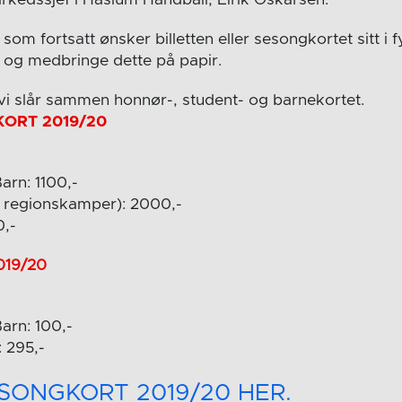
om fortsatt ønsker billetten eller sesongkortet sitt i 
t og medbringe dette på papir.
t vi slår sammen honnør-, student- og barnekortet.
KORT 2019/20
rn: 1100,-
g regionskamper): 2000,-
0,-
019/20
arn: 100,-
: 295,-
ESONGKORT 2019/20 HER.