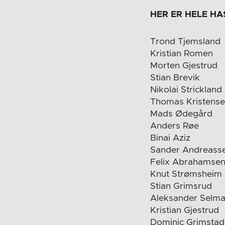
HER ER HELE H
Trond Tjemsland
Kristian Romen
Morten Gjestrud
Stian Brevik
Nikolai Strickland
Thomas Kristens
Mads Ødegård
Anders Røe
Binai Aziz
Sander Andreass
Felix Abrahamse
Knut Strømsheim
Stian Grimsrud
Aleksander Selma
Kristian Gjestrud
Dominic Grimstad