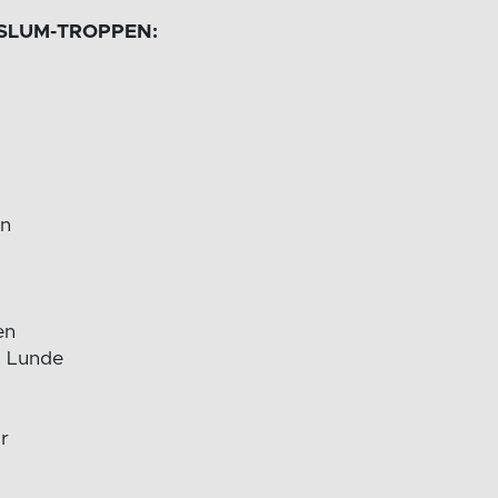
ASLUM-TROPPEN:
en
en
n Lunde
r