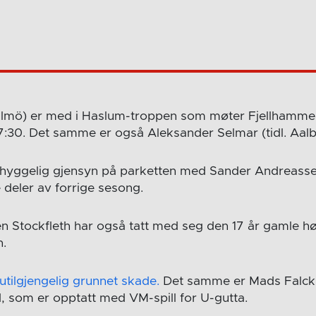
 Malmö) er med i Haslum-troppen som møter Fjellhamme
17:30. Det samme er også Aleksander Selmar (tidl. Aalb
t et hyggelig gjensyn på parketten med Sander Andreas
 deler av forrige sesong.
n Stockfleth har også tatt med seg den 17 år gamle 
n.
utilgjengelig grunnet skade.
Det samme er Mads Falck
 som er opptatt med VM-spill for U-gutta.