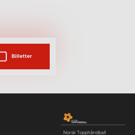
Billetter
Norsk Topphåndball