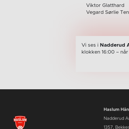
Viktor Glatthard
Vegard Sørlie Ten
Vi ses i
Nadderud 
klokken 16:00
– nå
Haslum Hån
Nadderud A
1357, Bekke