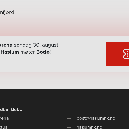
nfjord
Arena
søndag 30. august
r
Haslum
møter
Bodø
!
dballklubb
rena
post@haslumhk.no
stua
haslumhk.no