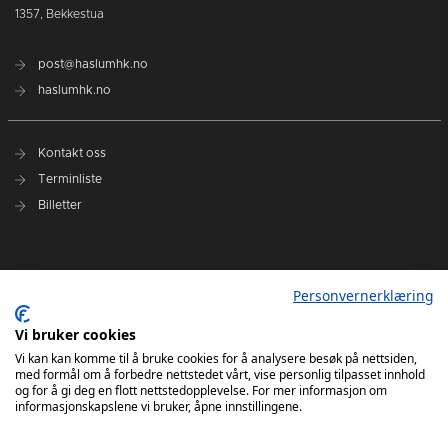
1357, Bekkestua
post@haslumhk.no
haslumhk.no
Kontakt oss
Terminliste
Billetter
Nyhetsarkiv
Personvernerklæring
Personvernerklæring
Vi bruker cookies
Ansvarlig redaktør: Tore Solberg
Vi kan kan komme til å bruke cookies for å analysere besøk på nettsiden,
med formål om å forbedre nettstedet vårt, vise personlig tilpasset innhold
og for å gi deg en flott nettstedopplevelse. For mer informasjon om
informasjonskapslene vi bruker, åpne innstillingene.