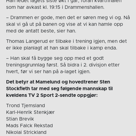
Han ledet lagets siste økt i går, foran kvartfinalen
som har avkast kl. 19:15 i Drammenshallen.
– Drammen er gode, men det er søren meg vi og. Nå
skal vi gå ut på banen og vise at vi kan hamle opp
med de antatt beste, sier han.
Thomas Langerud er tilbake i trening igjen, men det
er ikke planlagt at han skal tilbake i kamp enda.
– Han skal få bygge seg opp med et godt
treningsgrunnlag først. Så bidra i 2. divisjon etter
hvert, før vi ser han på a-laget igjen.
Det betyr at Mamelund og hovedtrener Sten
Stockfleth tar med seg følgende mannskap til
kveldens TV 2 Sport 2-sendte oppgjør:
Trond Tjemsland
Karl-Henrik Stenkjær
Stian Brevik
Mads Falck Rekstad
Nikolai Strickland