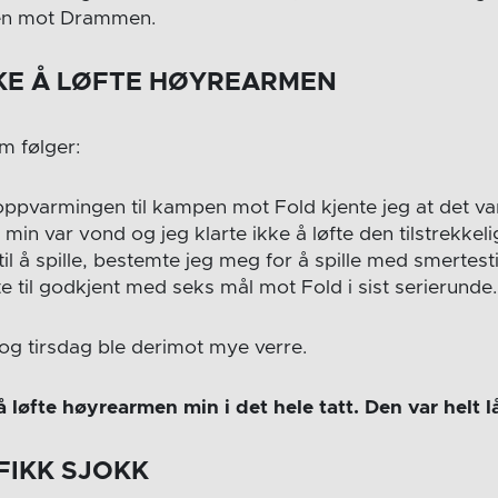
upen mot Drammen.
KKE Å LØFTE HØYREARMEN
m følger:
oppvarmingen til kampen mot Fold kjente jeg at det v
min var vond og jeg klarte ikke å løfte den tilstrekkeli
til å spille, bestemte jeg meg for å spille med smertesti
e til godkjent med seks mål mot Fold i sist serierunde.
g tirsdag ble derimot mye verre.
å løfte høyrearmen min i det hele tatt. Den var helt l
 FIKK SJOKK