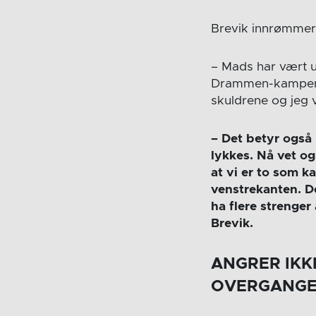
Brevik innrømmer 
– Mads har vært uh
Drammen-kampen. D
skuldrene og jeg v
– Det betyr også
lykkes. Nå vet og
at vi er to som k
venstrekanten. Det
ha flere strenger 
Brevik.
ANGRER IKK
OVERGANG