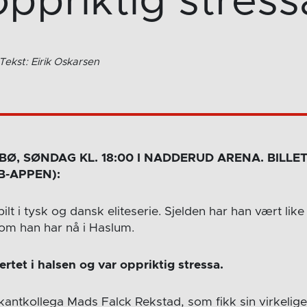
oppriktig stress
 Tekst: Eirik Oskarsen
Ø, SØNDAG KL. 18:00 I NADDERUD ARENA. BILLE
-APPEN):
pilt i tysk og dansk eliteserie. Sjelden har han vært lik
om han har nå i Haslum.
ertet i halsen og var oppriktig stressa.
kantkollega Mads Falck Rekstad, som fikk sin virkelige 