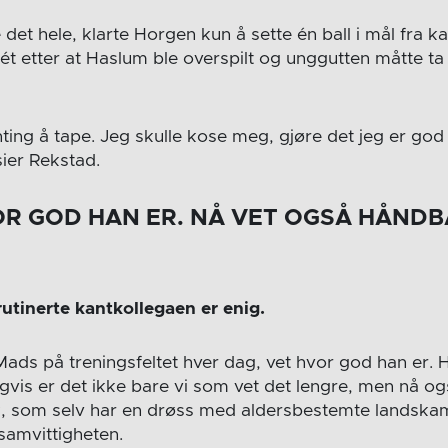
et hele, klarte Horgen kun å sette én ball i mål fra ka
t etter at Haslum ble overspilt og unggutten måtte ta
ting å tape. Jeg skulle kose meg, gjøre det jeg er god
sier Rekstad.
VOR GOD HAN ER. NÅ VET OGSÅ HÅND
rutinerte kantkollegaen er enig.
ads på treningsfeltet hver dag, vet hvor god han er. 
gvis er det ikke bare vi som vet det lengre, men nå ogs
ik, som selv har en drøss med aldersbestemte landsk
samvittigheten.