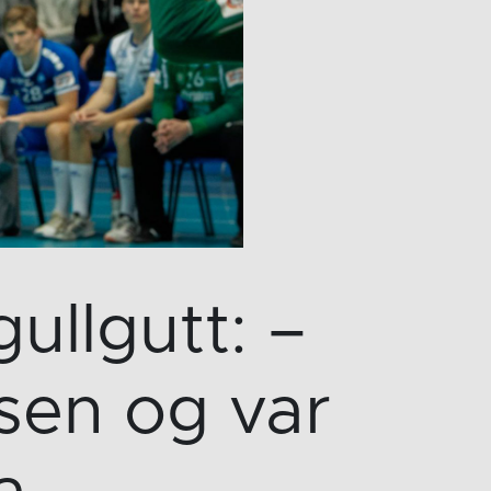
ullgutt: –
lsen og var