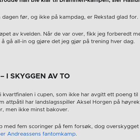
 trodde han ble klar til Drammen-kampen, sier Haslu
dagen før, og ikke på kampdag, er Rekstad glad for.
løpet av kvelden. Når de var over, fikk jeg forberedt m
 gå all-in og gjøre det jeg gjør på trening hver dag.
– I SKYGGEN AV TO
i kvartfinalen i cupen, som ikke har avgitt ett poeng ti
attpåtil har landslagsspiller Aksel Horgen på høyrekan
er, men ikke minst bakover.
p med fem scoringer på fem forsøk, dog overskygget
der Andreassens fantomkamp
.