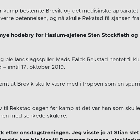
r kamp bestemte Brevik og det medisinske apparatet 
orverre betennelsen, og nå skulle Rekstad få sjansen fra 
mye hodebry for Haslum-sjefene Sten Stockfleth og 
g ble landslagsspiller Mads Falck Rekstad hentet til 
 – inntil 17. oktober 2019.
emt at Brevik skulle være med i troppen som en sparr
lv til Rekstad dagen før kamp at det var han som skulle 
anen med senkede skuldre.
jokk etter onsdagstreningen. Jeg visste jo at Stian sl