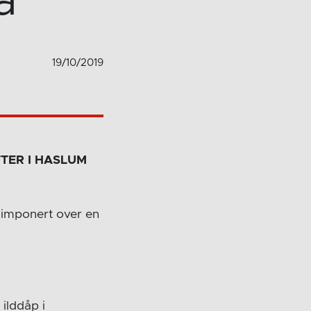
a
19/10/2019
TTER I HASLUM
e imponert over en
ilddåp i