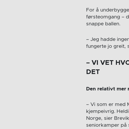
For å underbygge d
førsteomgang – dé
snappe ballen.
– Jeg hadde ingen
fungerte jo greit, 
– VI VET H
DET
Den relativt mer 
– Vi som er med M
kjempeivrig. Heldi
Norge, sier Brev
seniorkamper på 