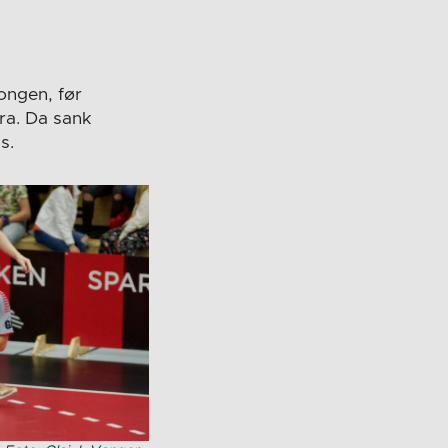
songen, før
ra. Da sank
s.