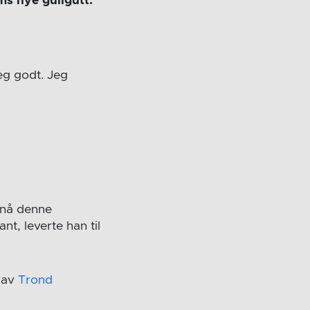
ms nye gullgutt.
eg godt. Jeg
l nå denne
t, leverte han til
 av
Trond