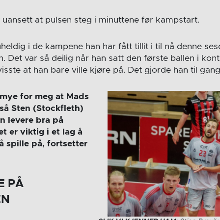
uansett at pulsen steg i minuttene før kampstart.
eldig i de kampene han har fått tillit i til nå denne se
et var så deilig når han satt den første ballen i kont
isste at han bare ville kjøre på. Det gjorde han til gang
 mye for meg at Mads
så Sten (Stockfleth)
an levere bra på
 er viktig i et lag å
å spille på, fortsetter
E PÅ
EN