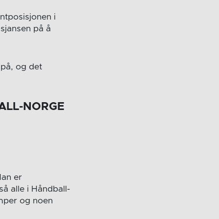
ntposisjonen i
 sjansen på å
 på, og det
BALL-NORGE
Han er
å alle i Håndball-
amper og noen