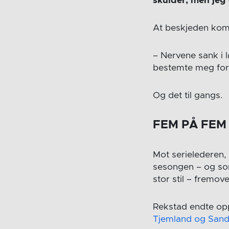
skulder, men jeg
At beskjeden kom 
– Nervene sank i 
bestemte meg for å
Og det til gangs.
FEM PÅ FEM 
Mot serielederen, 
sesongen – og som 
stor stil – fremov
Rekstad endte op
Tjemland og San