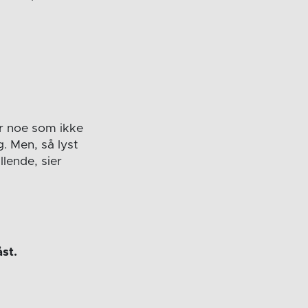
ar noe som ikke
g. Men, så lyst
llende, sier
åst.