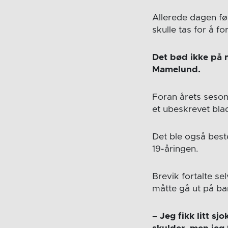
Allerede dagen fø
skulle tas for å f
Det bød ikke på 
Mamelund.
Foran årets seson
et ubeskrevet blad
Det ble også best
19-åringen.
Brevik fortalte se
måtte gå ut på b
– Jeg fikk litt s