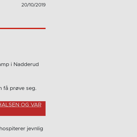
20/10/2019
 kamp i Nadderud
n få prøve seg.
 HALSEN OG VAR
ospiterer jevnlig