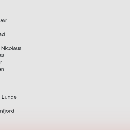
jær
ad
 Nicolaus
ss
r
en
n Lunde
nfjord