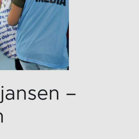
sjansen –
n