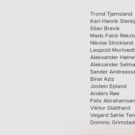
Trond Tjemsland
Karl-Henrik Stenk
Stian Brevik
Mads Falck Rekst
Nikolai Strickland
Leopold Mortvedt
Aleksander Høine
Aleksander Selma
Sander Andreass
Binai Aziz
Jostein Epland
Anders Røe
Felix Abrahamse
Viktor Glatthard
Vegard Sørlie Ten
Dominic Grimstad