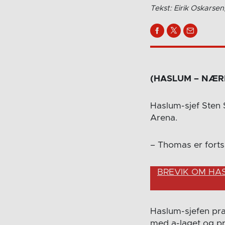
Tekst: Eirik Oskarse
(HASLUM – NÆRB
Haslum-sjef Sten S
Arena.
– Thomas er fortsa
BREVIK OM HAS
Haslum-sjefen pra
med a-laget og pri