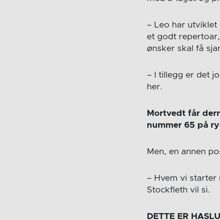
– Leo har utvikl
et godt repertoar,
ønsker skal få sja
– I tillegg er det
her.
Mortvedt får derm
nummer 65 på ry
Men, en annen posi
– Hvem vi starter 
Stockfleth vil si.
DETTE ER HASL