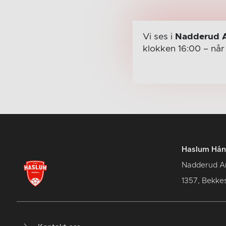
Vi ses i
Nadderud 
klokken 16:00
– nå
Haslum Hån
Nadderud A
1357, Bekke