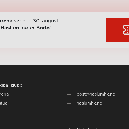
Arena
søndag 30. august
r
Haslum
møter
Bodø
!
dballklubb
rena
post@haslumhk.no
stua
haslumhk.no