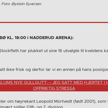
n, Foto: Øystein Syversen
Ø KL. 18:00 i NADDERUD ARENA):
tockfleth har plukket ut sine 16 utvalgte til kveldens
tt ikke frisk og derfor lar vi en annen på hans posisjo
LUMS NYE GULLGUTT: – JEG SATT MED HJERTET I
OPPRIKTIG STRESSA
ter om høyrekant Leopold Mortvedt (født 2001), som h
mært spiller G18- og 2. divisjon.