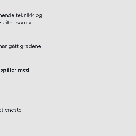
nende teknikk og
spiller som vi
 har gått gradene
 spiller med
et eneste