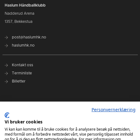
Haslum Håndballklubb
Nadderud Arena
1357, Bekkestua
post@haslumhk.no
haslumhk.no
Kontakt oss
Terminliste
Billetter
Nyhetsarkiv
Personvernerklæring
Personvernerklæring
Ansvarlig redaktør: Tore Solberg
Vi bruker cookies
Vi kan kan komme til å bruke cookies for å analysere besøk på nettsiden,
med formål om å forbedre nettstedet vårt, vise personlig tilpasset innhold
og for å gi deg en flott nettstedopplevelse. For mer informasjon om