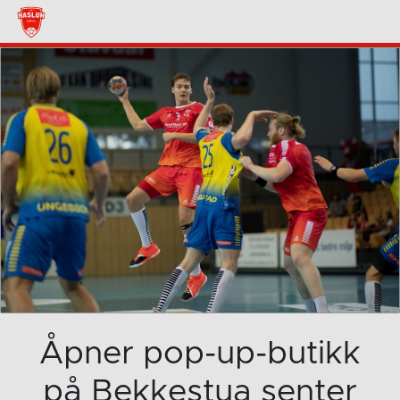
Åpner pop-up-butikk
på Bekkestua senter