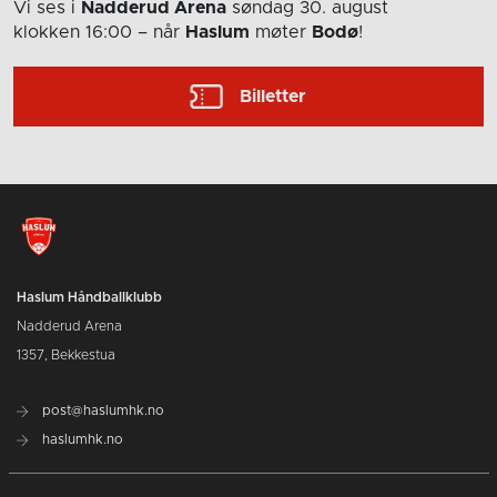
Vi ses i
Nadderud Arena
søndag 30. august
klokken 16:00
– når
Haslum
møter
Bodø
!
Billetter
Haslum Håndballklubb
Nadderud Arena
1357, Bekkestua
post@haslumhk.no
haslumhk.no