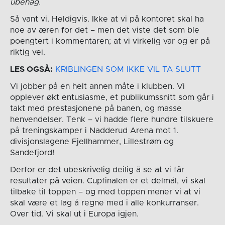
ubehag.
Så vant vi. Heldigvis. Ikke at vi på kontoret skal ha
noe av æren for det – men det viste det som ble
poengtert i kommentaren; at vi virkelig var og er på
riktig vei.
LES OGSÅ:
KRIBLINGEN SOM IKKE VIL TA SLUTT
Vi jobber på en helt annen måte i klubben. Vi
opplever økt entusiasme, et publikumssnitt som går i
takt med prestasjonene på banen, og masse
henvendelser. Tenk – vi hadde flere hundre tilskuere
på treningskamper i Nadderud Arena mot 1.
divisjonslagene Fjellhammer, Lillestrøm og
Sandefjord!
Derfor er det ubeskrivelig deilig å se at vi får
resultater på veien. Cupfinalen er et delmål, vi skal
tilbake til toppen – og med toppen mener vi at vi
skal være et lag å regne med i alle konkurranser.
Over tid. Vi skal ut i Europa igjen.