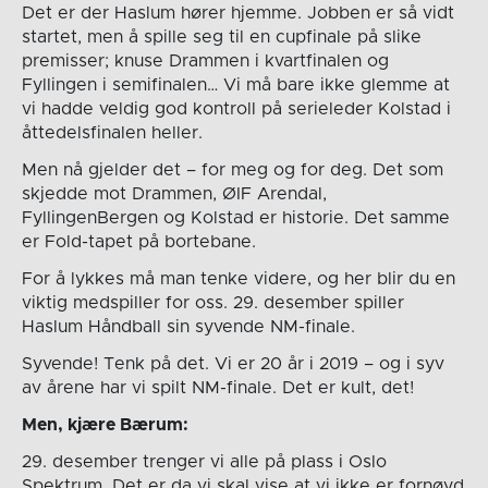
Det er der Haslum hører hjemme. Jobben er så vidt
startet, men å spille seg til en cupfinale på slike
premisser; knuse Drammen i kvartfinalen og
Fyllingen i semifinalen… Vi må bare ikke glemme at
vi hadde veldig god kontroll på serieleder Kolstad i
åttedelsfinalen heller.
Men nå gjelder det – for meg og for deg. Det som
skjedde mot Drammen, ØIF Arendal,
FyllingenBergen og Kolstad er historie. Det samme
er Fold-tapet på bortebane.
For å lykkes må man tenke videre, og her blir du en
viktig medspiller for oss. 29. desember spiller
Haslum Håndball sin syvende NM-finale.
Syvende! Tenk på det. Vi er 20 år i 2019 – og i syv
av årene har vi spilt NM-finale. Det er kult, det!
Men, kjære Bærum:
29. desember trenger vi alle på plass i Oslo
Spektrum. Det er da vi skal vise at vi ikke er fornøyd