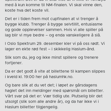
med å kun komme til NM-finalen. Vi skal vinne den,
koste hva det koste vil.
Det er i tiden frem mot cupfinalen at vi trenger å
bygge klubb. Trenger å bygge selvtillit, entusiasme
og gode opplevelser sammen. Hvis vi alle spiller på
lag blir vi mye bedre – og enda vanskeligere å slå.
I Oslo Spektrum 29. desember kler vi på oss rødt. Vi
lager en ekte rød fest – i skikkelig Haslum-ånd.
Slik som du, jeg og ikke minst spillere og trenere
fortjener.
Da er det godt å vite at billettene til kampen slippes
i kveld kl. 19:00 her på haslumhk.no.
Og bare slik at du vet det; i løpet av gårsdagens
haglet det inn meldinger med spørsmål om billetter.
Vårt svar på det er: Vær tidlig ute. Plutselig blir det
utsolgt (slik som alle andre år), og da har ikke vi i
Haslum billetter tilgjengelig.