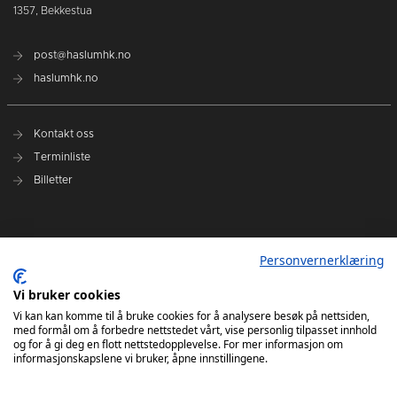
1357, Bekkestua
post@haslumhk.no
haslumhk.no
Kontakt oss
Terminliste
Billetter
Nyhetsarkiv
Personvernerklæring
Personvernerklæring
Vi bruker cookies
Ansvarlig redaktør: Tore Solberg
Vi kan kan komme til å bruke cookies for å analysere besøk på nettsiden,
med formål om å forbedre nettstedet vårt, vise personlig tilpasset innhold
og for å gi deg en flott nettstedopplevelse. For mer informasjon om
informasjonskapslene vi bruker, åpne innstillingene.