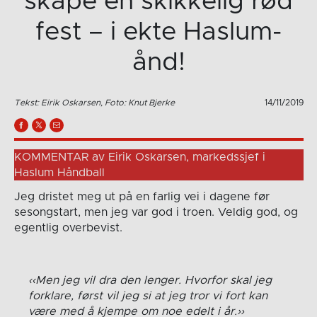
skape en skikkelig rød
fest – i ekte Haslum-
ånd!
Tekst: Eirik Oskarsen, Foto: Knut Bjerke
14/11/2019
KOMMENTAR av Eirik Oskarsen, markedssjef i
Haslum Håndball
Jeg dristet meg ut på en farlig vei i dagene før
sesongstart, men jeg var god i troen. Veldig god, og
egentlig overbevist.
Men jeg vil dra den lenger. Hvorfor skal jeg
forklare, først vil jeg si at jeg tror vi fort kan
være med å kjempe om noe edelt i år.