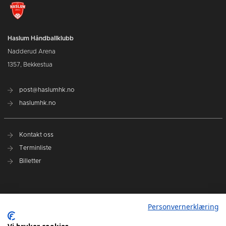
Haslum Håndballklubb
Nadderud Arena
1357, Bekkestua
post@haslumhk.no
haslumhk.no
Kontakt oss
Terminliste
Billetter
Nyhetsarkiv
Personvernerklæring
Personvernerklæring
Ansvarlig redaktør: Tore Solberg