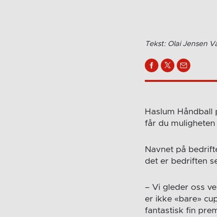
Tekst: Olai Jensen 
Haslum Håndball p
får du muligheten t
Navnet på bedrift
det er bedriften se
– Vi gleder oss v
er ikke «bare» cup
fantastisk fin pre