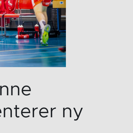
inne
enterer ny