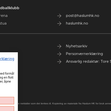
dballklubb
rena
post@haslumhk.no
stua
haslumhk.no
Nyhetsarkiv
Personvernerklæring
rklæring
Ansvarlig redaktør: Tore 
 med formål
eg en flott
er, åpne
old på eksterne nettsider som det lenkes til. Kopiering av materiale fra Haslum HK for bruk annet s