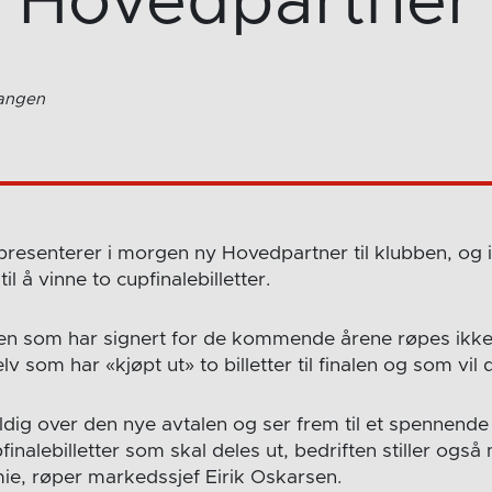
Hovedpartner
Vangen
resenterer i morgen ny Hovedpartner til klubben, og 
il å vinne to cupfinalebilletter.
en som har signert for de kommende årene røpes ikke 
lv som har «kjøpt ut» to billetter til finalen og som vil 
eldig over den nye avtalen og ser frem til et spennend
finalebilletter som skal deles ut, bedriften stiller ogs
mie, røper markedssjef Eirik Oskarsen.