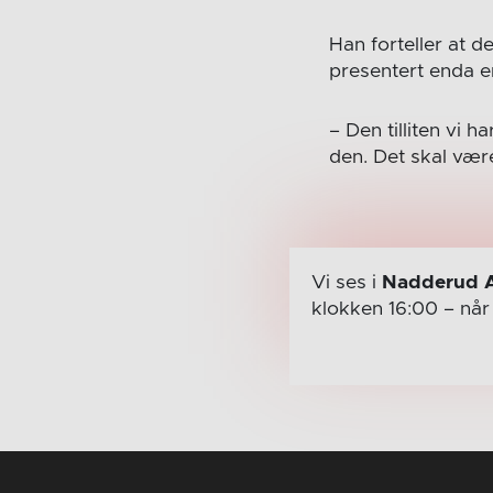
Han forteller at
presentert enda en
– Den tilliten vi 
den. Det skal vær
Vi ses i
Nadderud 
klokken 16:00
– nå