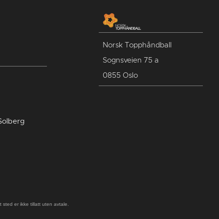
Norsk Topphåndball
Sognsveien 75 a
0855 Oslo
Solberg
ted er ikke tillatt uten avtale.