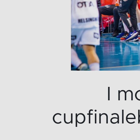
I m
cupfinale