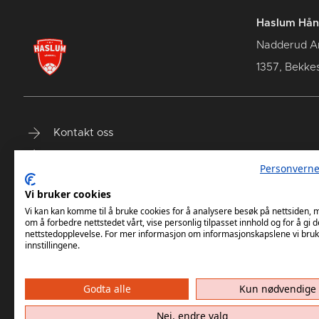
Haslum Hån
Nadderud A
1357, Bekke
Kontakt oss
Terminliste
Personverne
Billetter
Vi bruker cookies
Vi kan kan komme til å bruke cookies for å analysere besøk på nettsiden,
om å forbedre nettstedet vårt, vise personlig tilpasset innhold og for å gi d
nettstedopplevelse. For mer informasjon om informasjonskapslene vi bruk
innstillingene.
Godta alle
Kun nødvendige
Haslum HK har ikke ansvar for innh
Nei, endre valg