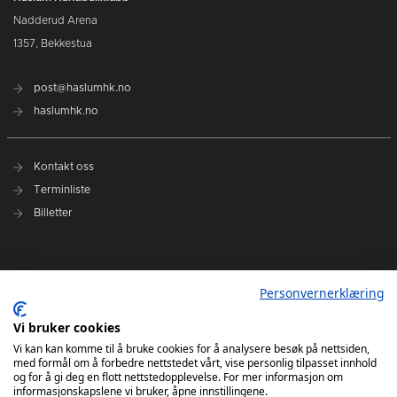
Nadderud Arena
1357, Bekkestua
post@haslumhk.no
haslumhk.no
Kontakt oss
Terminliste
Billetter
Nyhetsarkiv
Personvernerklæring
Personvernerklæring
Ansvarlig redaktør: Tore Solberg
Vi bruker cookies
Vi kan kan komme til å bruke cookies for å analysere besøk på nettsiden,
med formål om å forbedre nettstedet vårt, vise personlig tilpasset innhold
og for å gi deg en flott nettstedopplevelse. For mer informasjon om
informasjonskapslene vi bruker, åpne innstillingene.