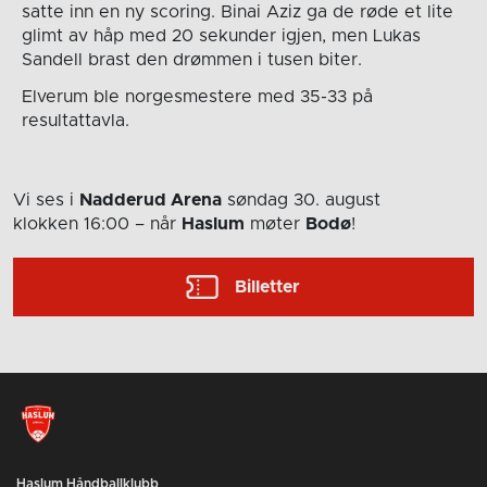
satte inn en ny scoring. Binai Aziz ga de røde et lite
glimt av håp med 20 sekunder igjen, men Lukas
Sandell brast den drømmen i tusen biter.
Elverum ble norgesmestere med 35-33 på
resultattavla.
Vi ses i
Nadderud Arena
søndag 30. august
klokken 16:00
– når
Haslum
møter
Bodø
!
Billetter
Haslum Håndballklubb