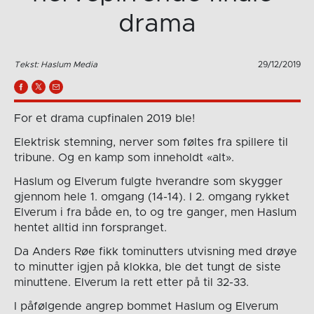
drama
Tekst: Haslum Media
29/12/2019
For et drama cupfinalen 2019 ble!
Elektrisk stemning, nerver som føltes fra spillere til
tribune. Og en kamp som inneholdt «alt».
Haslum og Elverum fulgte hverandre som skygger
gjennom hele 1. omgang (14-14). I 2. omgang rykket
Elverum i fra både en, to og tre ganger, men Haslum
hentet alltid inn forspranget.
Da Anders Røe fikk tominutters utvisning med drøye
to minutter igjen på klokka, ble det tungt de siste
minuttene. Elverum la rett etter på til 32-33.
I påfølgende angrep bommet Haslum og Elverum