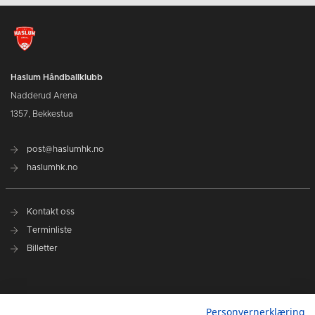
Haslum Håndballklubb
Nadderud Arena
1357, Bekkestua
post@haslumhk.no
haslumhk.no
Kontakt oss
Terminliste
Billetter
Nyhetsarkiv
Personvernerklæring