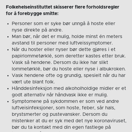
Folkehelseinstituttet skisserer flere forholdsregler
for å forebygge smitte:
Personer som er syke bør unngå å hoste eller
nyse direkte på andre.
Man bør, når det er mulig, holde minst én meters
avstand til personer med luftveissymptomer.
Når du hoster eller nyser bør dette gjøres i et
papirlommetørklé, som deretter kastes etter bruk.
Vask så hendene. Dersom du ikke har slikt
lommetørklé, bør du hoste eller nyse i albukroken.
Vask hendene ofte og grundig, spesielt når du har
vært ute blant folk.
Hånddesinfeksjon med alkoholholdige midler er et
godt alternativ når håndvask ikke er mulig.
Symptomene på sykdommen er som ved andre
luftveisinfeksjoner, som hoste, feber, sår hals,
brystsmerter og pustevansker. Dersom du
mistenker at du er syk med det nye koronaviruset,
bør du ta kontakt med din egen fastlege på