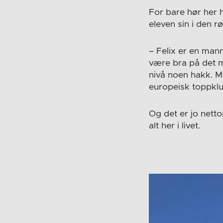
For bare hør her h
eleven sin i den
– Felix er en man
være bra på det me
nivå noen hakk. Me
europeisk toppklu
Og det er jo nett
alt her i livet.