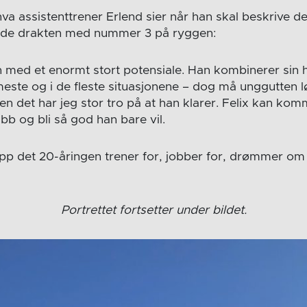
va assistenttrener Erlend sier når han skal beskrive d
 røde drakten med nummer 3 på ryggen:
n med et enormt stort potensiale. Han kombinerer sin
ste og i de fleste situasjonene – dog må unggutten løf
n det har jeg stor tro på at han klarer. Felix kan komm
bb og bli så god han bare vil.
opp det 20-åringen trener for, jobber for, drømmer o
Portrettet fortsetter under bildet.