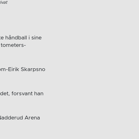
ivat
e håndball i sine
r tometers-
Tom-Eirik Skarpsno
det, forsvant han
 Nadderud Arena