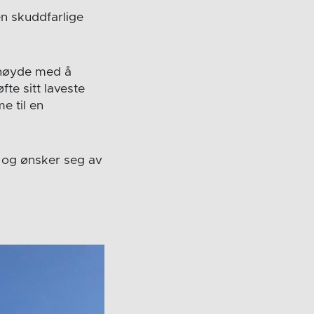
en skuddfarlige
 høyde med å
te sitt laveste
e til en
m og ønsker seg av