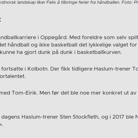
rdnorsk landskap liker Felix å tilbringe ferier fra håndballen. Foto: Pr
t
håndballkarriere i Oppegård. Med foreldre som selv spilt
et håndball og ikke basketball det lykkelige valget fo
kunne ha gjort dunk på dunk i basketballkurven.
fortsatte i Kolbotn. Der fikk tidligere Haslum-trener 
ortalentet.
t med Tom-Eirik. Men før det ble noe mer konkret ut av 
dagens Haslum-trener Sten Stockfleth, og i 2017 ble
».