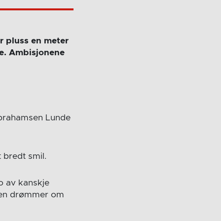
r pluss en meter
lse. Ambisjonene
Abrahamsen Lunde
 bredt smil.
to av kanskje
eren drømmer om