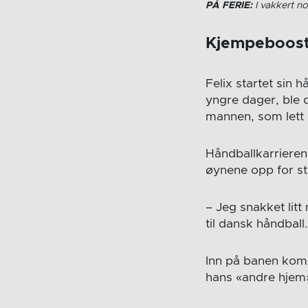
PÅ FERIE:
I vakkert no
Kjempeboos
Felix startet sin 
yngre dager, ble d
mannen, som lett 
Håndballkarrieren 
øynene opp for st
– Jeg snakket lit
til dansk håndball.
Inn på banen kom 
hans «andre hjem