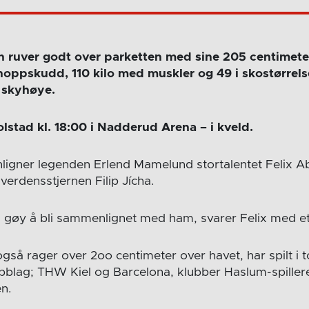
n ruver godt over parketten med sine 205 centimete
t hoppskudd, 110 kilo med muskler og 49 i skostørre
r skyhøye.
stad kl. 18:00 i Nadderud Arena – i kveld.
igner legenden Erlend Mamelund stortalentet Felix 
verdensstjernen Filip Jícha.
ig gøy å bli sammenlignet med ham, svarer Felix med et
gså rager over 2oo centimeter over havet, har spilt i 
ubblag; THW Kiel og Barcelona, klubber Haslum-spill
n.