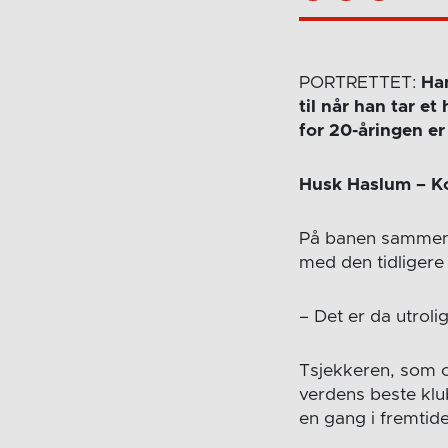
PORTRETTET:
Ha
til når han tar e
for 20-åringen e
Husk Haslum – Kol
På banen sammenl
med den tidligere 
– Det er da utrol
Tsjekkeren, som o
verdens beste kl
en gang i fremtide