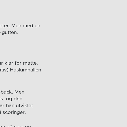
teter. Men med en
-gutten.
 klar for matte,
ativ) Haslumhallen
reback. Men
s, og den
r han utviklet
d scoringer.