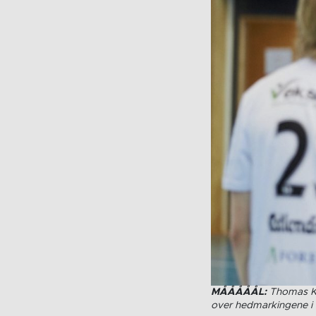
MÅÅÅÅÅL:
Thomas Kri
over hedmarkingene i s