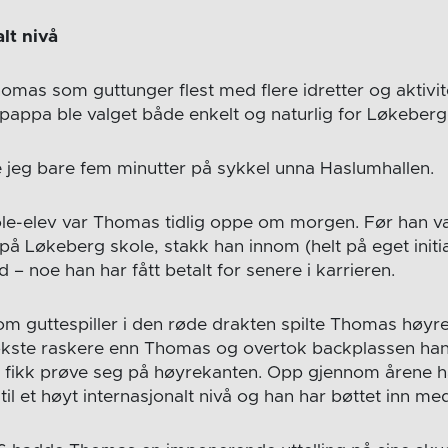
lt nivå
mas som guttunger flest med flere idretter og aktivi
 pappa ble valget både enkelt og naturlig for Løkeberg
jeg bare fem minutter på sykkel unna Haslumhallen.
-elev var Thomas tidlig oppe om morgen. Før han var
på Løkeberg skole, stakk han innom (helt på eget initi
 – noe han har fått betalt for senere i karrieren.
om guttespiller i den røde drakten spilte Thomas høy
kste raskere enn Thomas og overtok backplassen han
 fikk prøve seg på høyrekanten. Opp gjennom årene ha
il et høyt internasjonalt nivå og han har bøttet inn me