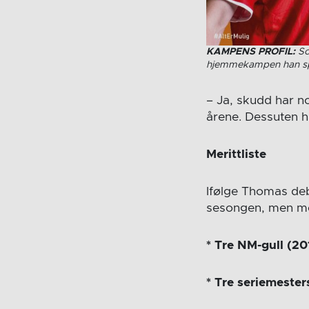
KAMPENS PROFIL:
So
hjemmekampen han spill
– Ja, skudd har n
årene. Dessuten h
Merittliste
Ifølge Thomas deb
sesongen, men mer
* Tre NM-gull (201
* Tre seriemester