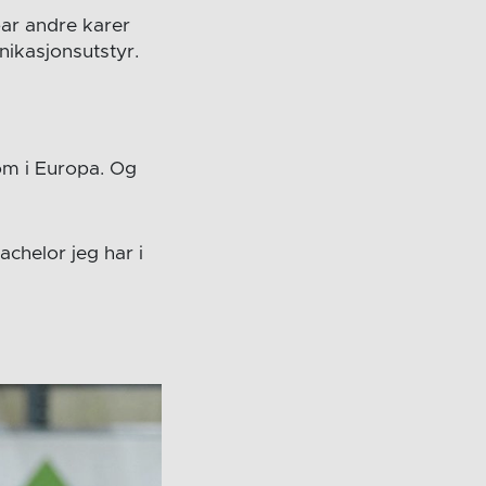
par andre karer
ikasjonsutstyr.
om i Europa. Og
achelor jeg har i