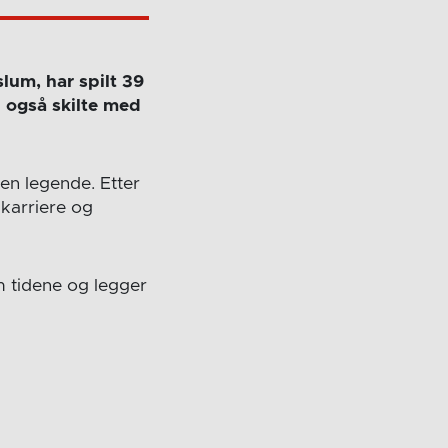
lum, har spilt 39
n også skilte med
n
en legende. Etter
 karriere og
m tidene og legger