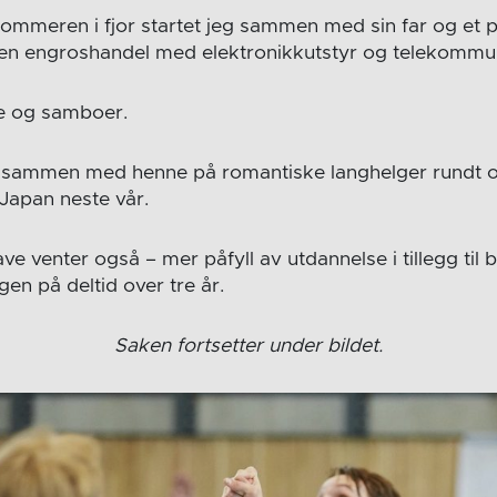
 sommeren i fjor startet jeg sammen med sin far og et 
en engroshandel med elektronikkutstyr og telekommun
te og samboer.
id sammen med henne på romantiske langhelger rundt 
 Japan neste vår.
 venter også – mer påfyll av utdannelse i tillegg til b
en på deltid over tre år.
Saken fortsetter under bildet.