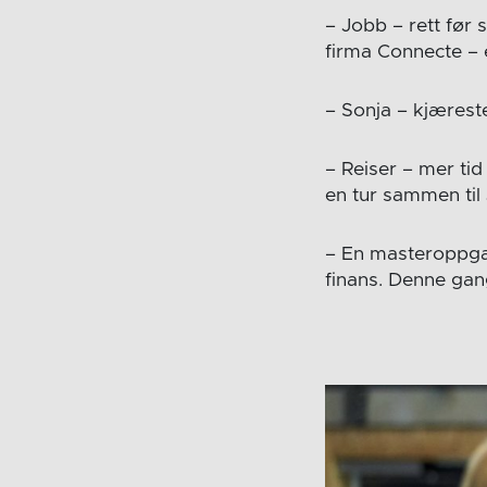
– Jobb – rett før
firma Connecte – 
– Sonja – kjæres
– Reiser – mer t
en tur sammen til
– En masteroppgave
finans. Denne gang