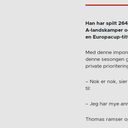
Han har spilt 264
A-landskamper og 
en Europacup-titt
Med denne impone
denne sesongen gir
private prioriterin
– Nok er nok, sie
til:
– Jeg har mye ann
Thomas ramser o