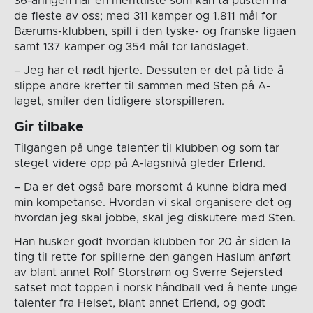
36-åringen har en merittliste som kan ta pusten fra
de fleste av oss; med 311 kamper og 1.811 mål for
Bærums-klubben, spill i den tyske- og franske ligaen
samt 137 kamper og 354 mål for landslaget.
– Jeg har et rødt hjerte. Dessuten er det på tide å
slippe andre krefter til sammen med Sten på A-
laget, smiler den tidligere storspilleren.
Gir tilbake
Tilgangen på unge talenter til klubben og som tar
steget videre opp på A-lagsnivå gleder Erlend.
– Da er det også bare morsomt å kunne bidra med
min kompetanse. Hvordan vi skal organisere det og
hvordan jeg skal jobbe, skal jeg diskutere med Sten.
Han husker godt hvordan klubben for 20 år siden la
ting til rette for spillerne den gangen Haslum anført
av blant annet Rolf Storstrøm og Sverre Sejersted
satset mot toppen i norsk håndball ved å hente unge
talenter fra Helset, blant annet Erlend, og godt