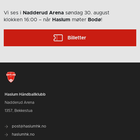
Vi ses i
Nadderud Arena
søndag 30. august
klokken 16:00
– når
Haslum
møter
Bodø
!
Billetter
Haslum Håndballklubb
Nadderud Arena
1357, Bekkestua
post@haslumhk.no
haslumhk.no