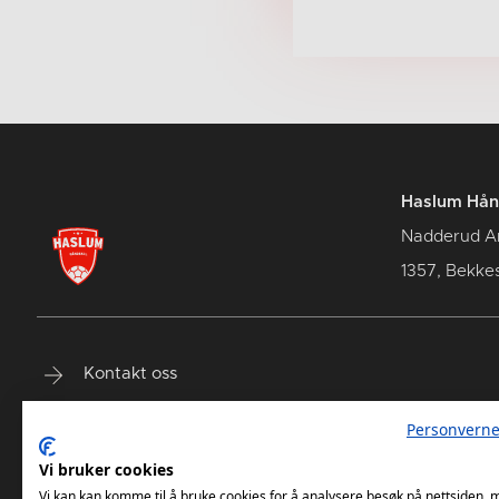
Haslum Hån
Nadderud A
1357, Bekke
Kontakt oss
Terminliste
Personverne
Billetter
Vi bruker cookies
Vi kan kan komme til å bruke cookies for å analysere besøk på nettsiden,