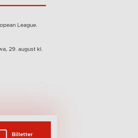
ropean League.
a, 29. august kl.
Billetter