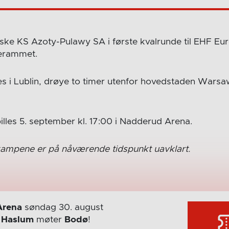
ske KS Azoty-Pulawy SA i første kvalrunde til EHF Eu
erammet.
es i Lublin, drøye to timer utenfor hovedstaden Warsaw
illes 5. september kl. 17:00 i Nadderud Arena.
ampene er på nåværende tidspunkt uavklart.
Arena
søndag 30. august
r
Haslum
møter
Bodø
!