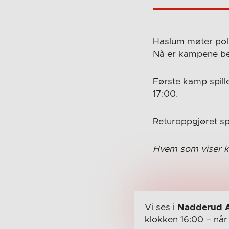
Haslum møter pol
Nå er kampene b
Første kamp spill
17:00.
Returoppgjøret sp
Hvem som viser k
Vi ses i
Nadderud 
klokken 16:00
– nå