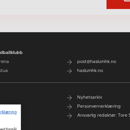
dballklubb
rena
post@haslumhk.no
stua
haslumhk.no
Nyhetsarkiv
Personvernerklæring
rklæring
Ansvarlig redaktør: Tore 
 med formål