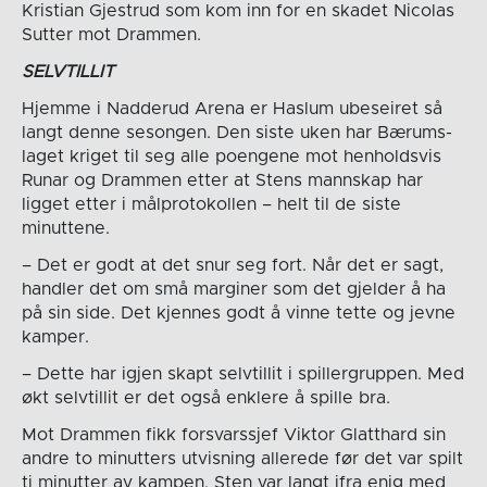
Kristian Gjestrud som kom inn for en skadet Nicolas
Sutter mot Drammen.
SELVTILLIT
Hjemme i Nadderud Arena er Haslum ubeseiret så
langt denne sesongen. Den siste uken har Bærums-
laget kriget til seg alle poengene mot henholdsvis
Runar og Drammen etter at Stens mannskap har
ligget etter i målprotokollen – helt til de siste
minuttene.
– Det er godt at det snur seg fort. Når det er sagt,
handler det om små marginer som det gjelder å ha
på sin side. Det kjennes godt å vinne tette og jevne
kamper.
– Dette har igjen skapt selvtillit i spillergruppen. Med
økt selvtillit er det også enklere å spille bra.
Mot Drammen fikk forsvarssjef Viktor Glatthard sin
andre to minutters utvisning allerede før det var spilt
ti minutter av kampen. Sten var langt ifra enig med