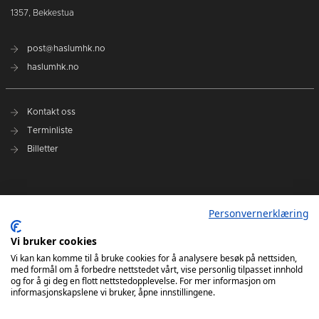
1357, Bekkestua
post@haslumhk.no
haslumhk.no
Kontakt oss
Terminliste
Billetter
Nyhetsarkiv
Personvernerklæring
Personvernerklæring
Ansvarlig redaktør: Tore Solberg
Vi bruker cookies
Vi kan kan komme til å bruke cookies for å analysere besøk på nettsiden,
med formål om å forbedre nettstedet vårt, vise personlig tilpasset innhold
og for å gi deg en flott nettstedopplevelse. For mer informasjon om
informasjonskapslene vi bruker, åpne innstillingene.