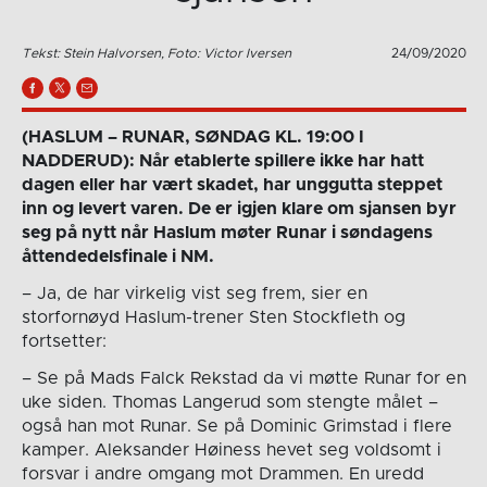
Tekst: Stein Halvorsen, Foto: Victor Iversen
24/09/2020
(HASLUM – RUNAR, SØNDAG KL. 19:00 I
NADDERUD): Når etablerte spillere ikke har hatt
dagen eller har vært skadet, har unggutta steppet
inn og levert varen. De er igjen klare om sjansen byr
seg på nytt når Haslum møter Runar i søndagens
åttendedelsfinale i NM.
– Ja, de har virkelig vist seg frem, sier en
storfornøyd Haslum-trener Sten Stockfleth og
fortsetter:
– Se på Mads Falck Rekstad da vi møtte Runar for en
uke siden. Thomas Langerud som stengte målet –
også han mot Runar. Se på Dominic Grimstad i flere
kamper. Aleksander Høiness hevet seg voldsomt i
forsvar i andre omgang mot Drammen. En uredd