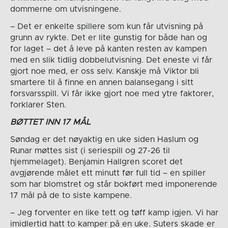
dommerne om utvisningene.
– Det er enkelte spillere som kun får utvisning på
grunn av rykte. Det er lite gunstig for både han og
for laget – det å leve på kanten resten av kampen
med en slik tidlig dobbelutvisning. Det eneste vi får
gjort noe med, er oss selv. Kanskje må Viktor bli
smartere til å finne en annen balansegang i sitt
forsvarsspill. Vi får ikke gjort noe med ytre faktorer,
forklarer Sten.
BØTTET INN 17 MÅL
Søndag er det nøyaktig en uke siden Haslum og
Runar møttes sist (i seriespill og 27-26 til
hjemmelaget). Benjamin Hallgren scoret det
avgjørende målet ett minutt før full tid – en spiller
som har blomstret og står bokført med imponerende
17 mål på de to siste kampene.
– Jeg forventer en like tett og tøff kamp igjen. Vi har
imidlertid hatt to kamper på en uke. Suters skade er