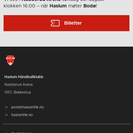
klokken 16:00
– når
Haslum
møter
Bodø
!
Billetter
Haslum Håndballklubb
Nadderud Arena
1357, Bekkestua
post@haslumhk.no
haslumhk.no