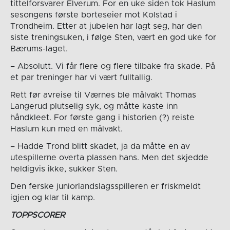
tittelforsvarer Elverum. For en uke siden tok Haslum
sesongens første borteseier mot Kolstad i
Trondheim. Etter at jubelen har lagt seg, har den
siste treningsuken, i følge Sten, vært en god uke for
Bærums-laget.
– Absolutt. Vi får flere og flere tilbake fra skade. På
et par treninger har vi vært fulltallig.
Rett før avreise til Værnes ble målvakt Thomas
Langerud plutselig syk, og måtte kaste inn
håndkleet. For første gang i historien (?) reiste
Haslum kun med en målvakt.
– Hadde Trond blitt skadet, ja da måtte en av
utespillerne overta plassen hans. Men det skjedde
heldigvis ikke, sukker Sten.
Den ferske juniorlandslagsspilleren er friskmeldt
igjen og klar til kamp.
TOPPSCORER