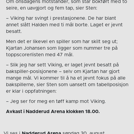
Om onsdagens motstander, som står bokført med to
seire, en uavgjort og fem tap, sier Sten:
– Viking har svingt i prestasjonene. De har blant
annet slått Halden med ti mål borte. Laget er jevnt
besatt.
Men det er likevel en spiller som har skilt seg ut;
Kjartan Johansen som ligger som nummer tre på
toppscorerlisten med 47 mål.
– Slik jeg har sett Viking, er laget jevnt besatt på
bakspiller-posisjonene – selv om Kjartan har gjort
mange mål. Vi kommer til å ha et jevnt fokus på alle
bakspillerne, sier Sten som uansett om tabellposisjon
er klar i oppfatningen:
– Jeg ser for meg en tøff kamp mot Viking.
Avkast i Nadderud Arena klokken 18.00.
Vi ses i
Nadderud Arena
søndag 30. august