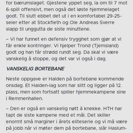
for bærumslaget. Gjestene yppet seg, la om til 7 mot
6-spill offensivt, men også det løste hjemmelaget
godt. Til slutt ebbet det ut i en komfortabel 29-25-
seier etter at Stockfleth og Ole Andreas Sverre
slapp til unggutta de siste minuttene.
– Vi har funnet en defensiv trygghet som gjør at vi
får enkle kontringer. Vi hjelper Trond (Tjemsland)
godt og han får strødd rundt seg. Da skal vi være
vanskelig å stoppe, og det var vi også i dag.
VANSKELIG BORTEBANE
Neste oppgave er Halden på bortebane kommende
onsdag. Et Halden-lag som har slitt og ligger på 12.
plass, men som fortsatt spiller hjemmekampene sine
i Remmenhallen.
– Den er også en vanskelig nøtt å knekke. HTH har
tapt de siste kampene med et mål. Det skiller
enormt små marginer i årets eliteserie og vi må være
på jobb når vi møter dem på bortebane, slår Haslum-