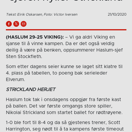
Tekst: Eirik Oskarsen, Foto: Victor Iversen
21/10/2020
(HASLUM 29-25 VIKING):
– Vi ga aldri Viking en
sjanse til å vinne kampen. Da er det også veldig
deilig å være på benken, oppsummerer Haslum-sjef
Sten Stockfleth.
Som etter dagens seier kunne se laget sitt klatre til
4. plass på tabellen, to poeng bak serieleder
Elverum.
STRICKLAND HERJET
Haslum tok tak i onsdagens oppgjør fra første kast
på ballen. Det var første omgangs store spiller,
Nikolai Strickland som startet ballet for rødtrøyene.
1-0 ble fort til 8-4 og da så gjestenes trener, Scott
Harrington, seg nødt til å ta kampens første timeout