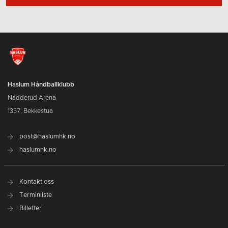
Haslum Håndballklubb
Nadderud Arena
1357, Bekkestua
post@haslumhk.no
haslumhk.no
Kontakt oss
Terminliste
Billetter