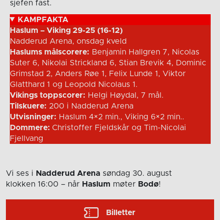
sjefen fast.
KAMPFAKTA
Haslum – Viking 29-25 (16-12)
Nadderud Arena, onsdag kveld
Haslums målscorere:
Benjamin Hallgren 7, Nicolas
Suter 6, Nikolai Strickland 6, Stian Brevik 4, Dominic
Grimstad 2, Anders Røe 1, Felix Lunde 1, Viktor
Glatthard 1 og Leopold Nicolaus 1.
Vikings toppscorer:
Helgi Høydal, 7 mål.
Tilskuere:
200 i Nadderud Arena
Utvisninger:
Haslum 4×2 min., Viking 6×2 min..
Dommere:
Christoffer Fjeldskår og Tim-Nicolai
Fjellvang
Vi ses i
Nadderud Arena
søndag 30. august
klokken 16:00
– når
Haslum
møter
Bodø
!
Billetter