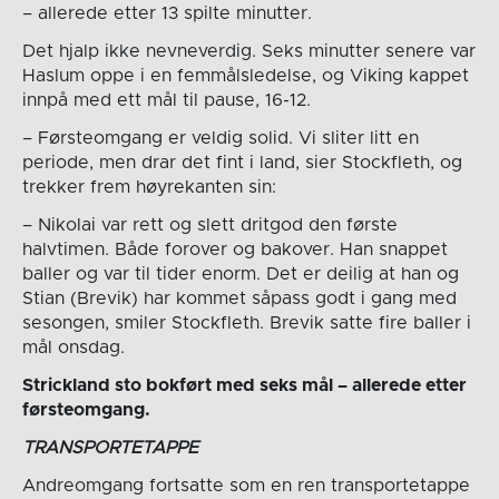
– allerede etter 13 spilte minutter.
Det hjalp ikke nevneverdig. Seks minutter senere var
Haslum oppe i en femmålsledelse, og Viking kappet
innpå med ett mål til pause, 16-12.
– Førsteomgang er veldig solid. Vi sliter litt en
periode, men drar det fint i land, sier Stockfleth, og
trekker frem høyrekanten sin:
– Nikolai var rett og slett dritgod den første
halvtimen. Både forover og bakover. Han snappet
baller og var til tider enorm. Det er deilig at han og
Stian (Brevik) har kommet såpass godt i gang med
sesongen, smiler Stockfleth. Brevik satte fire baller i
mål onsdag.
Strickland sto bokført med seks mål – allerede etter
førsteomgang.
TRANSPORTETAPPE
Andreomgang fortsatte som en ren transportetappe